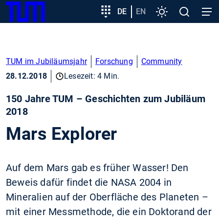
SKIP
Zeige besser passende Version dieser Seite
Zielgruppeneinstieg
DE
EN
Einstellungen
Open
Open
TUM
TO
search
navig
MAIN
Diese Meldung nicht mehr anzeigen
CONTENT
TUM im Jubiläumsjahr
Forschung
Community
28.12.2018
Lesezeit: 4 Min.
150 Jahre TUM – Geschichten zum Jubiläum
2018
Mars Explorer
Auf dem Mars gab es früher Wasser! Den
Beweis dafür findet die NASA 2004 in
Mineralien auf der Oberfläche des Planeten –
mit einer Messmethode, die ein Doktorand der