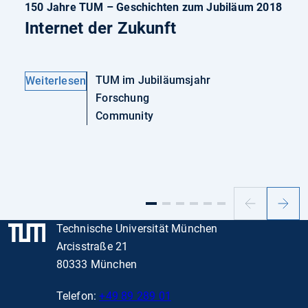
150 Jahre TUM – Geschichten zum Jubiläum 2018
Internet der Zukunft
TUM im Jubiläumsjahr
Weiterlesen
Forschung
Community
Vorheriger
Nächs
Slide
Slide
Technische Universität München
Arcisstraße 21
80333 München
Telefon:
+49 89 289 01