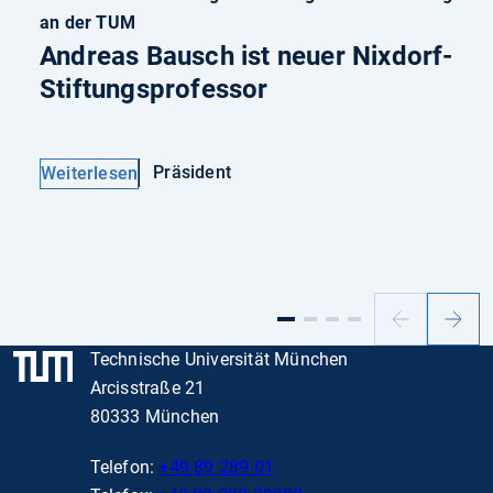
an der TUM
Andreas Bausch ist neuer Nixdorf-
Stiftungsprofessor
Präsident
Weiterlesen
Vorheriger
Nächs
Slide
Slide
Technische Universität München
Arcisstraße 21
80333 München
Telefon:
+49 89 289 01