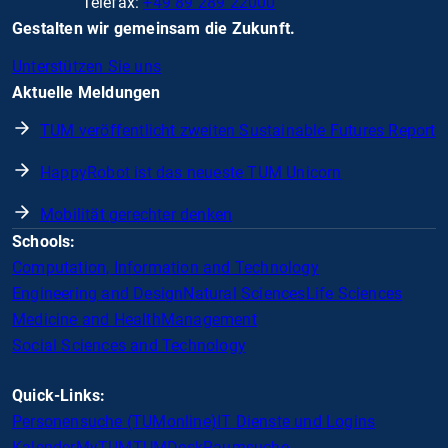
Telefax:
+49 89 289 22000
Gestalten wir gemeinsam die Zukunft.
Unterstützen Sie uns
Aktuelle Meldungen
TUM veröffentlicht zweiten Sustainable Futures Report
HappyRobot ist das neueste TUM Unicorn
Mobilität gerechter denken
Schools:
Computation, Information and Technology
Engineering and Design
Natural Sciences
Life Sciences
Medicine and Health
Management
Social Sciences and Technology
Quick-Links:
Personensuche (TUMonline)
IT Dienste und Logins
Kalender
MyTUM
TUMDesk
Raumsuche