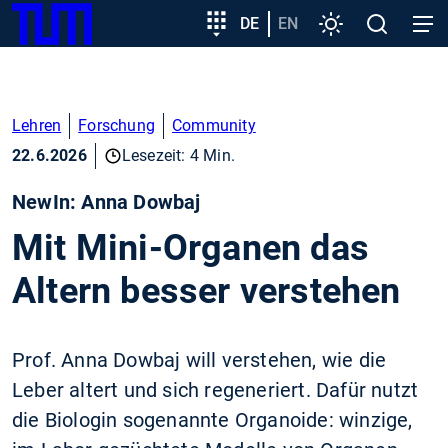
SKIP
Zeige besser passende Version dieser Seite
Zielgruppeneinstieg
DE
EN
Einstellungen
Open
Open
TUM
TO
search
navig
MAIN
Diese Meldung nicht mehr anzeigen
CONTENT
Lehren
Forschung
Community
22.6.2026
Lesezeit: 4 Min.
NewIn: Anna Dowbaj
Mit Mini-Organen das
Altern besser verstehen
Prof. Anna Dowbaj will verstehen, wie die
Leber altert und sich regeneriert. Dafür nutzt
die Biologin sogenannte Organoide: winzige,