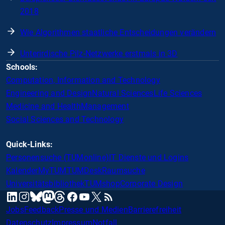
2018
Wie Algorithmen staatliche Entscheidungen verändern
Unterirdische Pilz-Netzwerke erstmals in 3D
Schools:
Computation, Information and Technology
Engineering and Design
Natural Sciences
Life Sciences
Medicine and Health
Management
Social Sciences and Technology
Quick-Links:
Personensuche (TUMonline)
IT Dienste und Logins
Kalender
MyTUM
TUMDesk
Raumsuche
Universitätsbibliothek
TUMshop
Corporate Design
mastodon
linkedin
instagram
threads
facebook
youtube
x
RSS
bluesky
Jobs
Feedback
Presse und Medien
Barrierefreiheit
Datenschutz
Impressum
Notfall