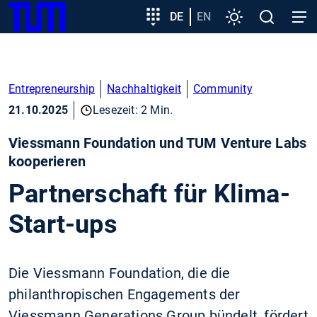
SKIP
Zeige besser passende Version dieser Seite
Zielgruppeneinstieg
DE
EN
Einstellungen
Open
Open
TUM
TO
search
navig
MAIN
Diese Meldung nicht mehr anzeigen
CONTENT
Entrepreneurship
Nachhaltigkeit
Community
21.10.2025
Lesezeit: 2 Min.
Viessmann Foundation und TUM Venture Labs
kooperieren
Partnerschaft für Klima-
Start-ups
Die Viessmann Foundation, die die
philanthropischen Engagements der
Viessmann Generations Group bündelt, fördert