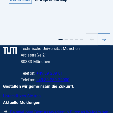
Vorheriger
Nächs
Slide
Slide
Technische Universität München
Arcisstraße 21
80333 München
Telefon:
+49 89 289 01
Telefax:
+49 89 289 22000
Gestalten wir gemeinsam die Zukunft.
Unterstützen Sie uns
Aktuelle Meldungen
Beispielloser Biomasseverlust in Europas Wäldern seit