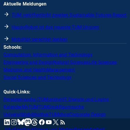
Aktuelle Meldungen
TUM veröffentlicht zweiten Sustainable Futures Report
HappyRobot ist das neueste TUM Unicorn
Mobilität gerechter denken
Schools:
Computation, Information and Technology
Engineering and Design
Natural Sciences
Life Sciences
Medicine and Health
Management
Social Sciences and Technology
Quick-Links:
Personensuche (TUMonline)
IT Dienste und Logins
Kalender
MyTUM
TUMDesk
Raumsuche
Universitätsbibliothek
TUMshop
Corporate Design
mastodon
linkedin
instagram
threads
facebook
youtube
x
RSS
bluesky
Jobs
Feedback
Presse und Medien
Barrierefreiheit