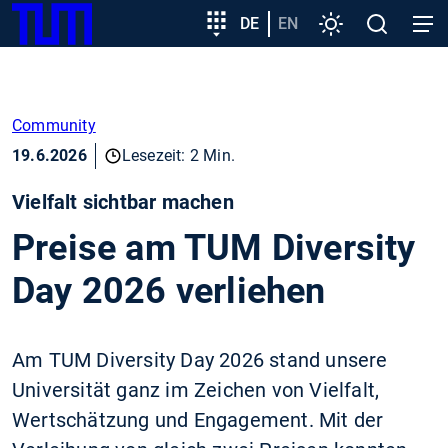
SKIP
Zeige besser passende Version dieser Seite
Zielgruppeneinstieg
DE
EN
Einstellungen
Open
Open
TUM
TO
search
navig
MAIN
Diese Meldung nicht mehr anzeigen
CONTENT
Community
19.6.2026
Lesezeit: 2 Min.
Vielfalt sichtbar machen
Preise am TUM Diversity
Day 2026 verliehen
Am TUM Diversity Day 2026 stand unsere
Universität ganz im Zeichen von Vielfalt,
Wertschätzung und Engagement. Mit der