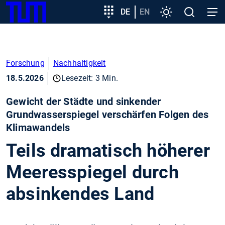
SKIP
Zeige besser passende Version dieser Seite
Zielgruppeneinstieg
DE
EN
Einstellungen
Open
Open
TUM
TO
search
navig
MAIN
Diese Meldung nicht mehr anzeigen
CONTENT
Forschung
Nachhaltigkeit
18.5.2026
Lesezeit: 3 Min.
Gewicht der Städte und sinkender
Grundwasserspiegel verschärfen Folgen des
Klimawandels
Teils dramatisch höherer
Meeresspiegel durch
absinkendes Land