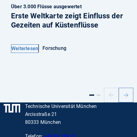
Über 3.000 Flüsse ausgewertet
Erste Weltkarte zeigt Einfluss der
Gezeiten auf Küstenflüsse
Forschung
Weiterlesen
Vorheriger
Nächs
Slide
Slide
Technische Universität München
Arcisstraße 21
80333 München
Telefon:
+49 89 289 01