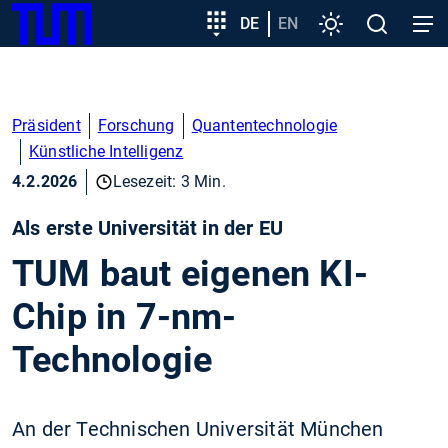
SKIP
Zeige besser passende Version dieser Seite
Zielgruppeneinstieg
DE
EN
Einstellungen
Open
Open
TUM
TO
search
navig
MAIN
Diese Meldung nicht mehr anzeigen
CONTENT
Präsident
Forschung
Quantentechnologie
Künstliche Intelligenz
4.2.2026
Lesezeit: 3 Min.
Als erste Universität in der EU
TUM baut eigenen KI-
Chip in 7-nm-
Technologie
An der Technischen Universität München