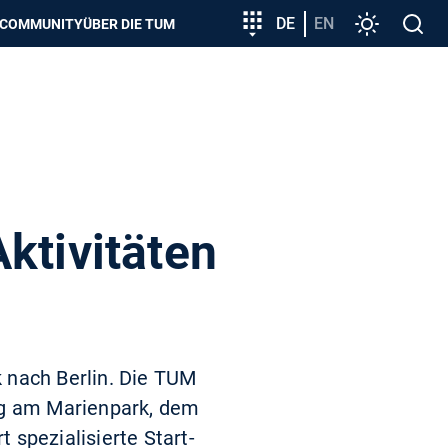
zeigen
Zielgruppeneinstieg
DE
EN
Einstellunge
Open
COMMUNITY
ÜBER DIE TUM
search
ktivitäten
 nach Berlin. Die TUM
ig am Marienpark, dem
 spezialisierte Start-