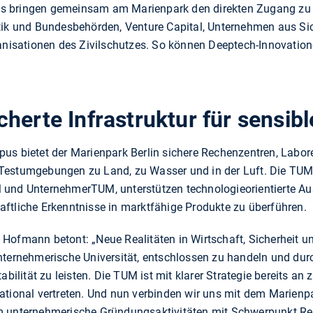
 bringen gemeinsam am Marienpark den direkten Zugang zu r
tik und Bundesbehörden, Venture Capital, Unternehmen aus Sic
anisationen des Zivilschutzes. So können Deeptech-Innovatione
herte Infrastruktur für sensib
us bietet der Marienpark Berlin sichere Rechenzentren, Labor
Testumgebungen zu Land, zu Wasser und in der Luft. Die TUM 
 und UnternehmerTUM, unterstützen technologieorientierte Au
ftliche Erkenntnisse in marktfähige Produkte zu überführen.
Hofmann betont: „Neue Realitäten in Wirtschaft, Sicherheit 
nternehmerische Universität, entschlossen zu handeln und dur
abilität zu leisten. Die TUM ist mit klarer Strategie bereits an
ational vertreten. Und nun verbinden wir uns mit dem Marienpa
m unternehmerische Gründungsaktivitäten mit Schwerpunkt Res