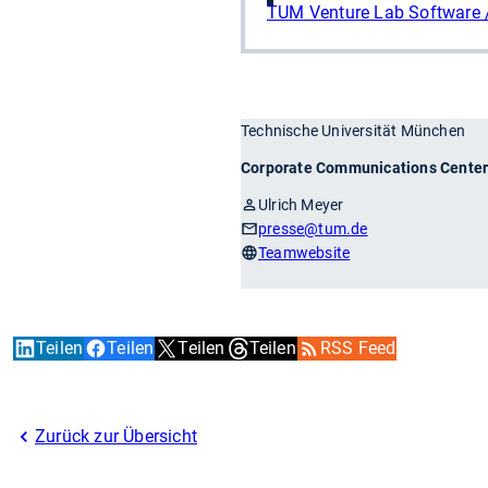
TUM Venture Lab Software /
Technische Universität München
Corporate Communications Cente
Ulrich Meyer
presse
@tum.de
Teamwebsite
Teilen
Teilen
Teilen
Teilen
RSS Feed
Zurück zur Übersicht