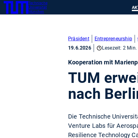
Technische
SKIP
Zeig
AK
Universität
TUM
TO
München
MAIN
CONTENT
Präsident
Entrepreneurship
19.6.2026
Lesezeit: 2 Min.
Kooperation mit Marienpa
TUM erweit
nach Berli
Die Technische Universi
Venture Labs für Aerosp
Resilience Technology Ca