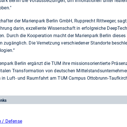
park Berlin die Voraussetzungen, um Innovationen unter real
oben."
hafter der Marienpark Berlin GmbH, Rupprecht Rittweger, sag
hrung darin, exzellente Wissenschaft in erfolgreiche DeepTec
ren. Durch die Kooperation macht der Marienpark Berlin diese
 zugänglich. Die Vernetzung verschiedener Standorte beschle
logien.“
enpark Berlin ergänzt die TUM ihre missionsorientierte Präse
igitalen Transformation von deutschen Mittelstandsunterne
s in Luft- und Raumfahrt am TUM Campus Ottobrunn-Taufkirc
inks
 / Defense