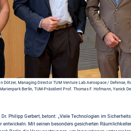
rian Dötzer, Managing Director TUM Venture Lab Aerospace / Defense, R
 Marienpark Berlin, TUM-Präsident Prof. Thomas F. Hofmann, Yanick D
r. Philipp Gerbert, betont: „Viele Technologien im Sicherheit
bor entwickeln. Mit seinen besonders gesicherten Räumlichkeit