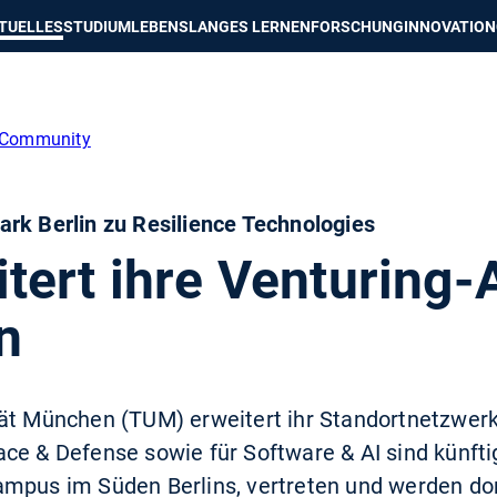
e besser passende Version dieser Seite
Diese Meldung nicht mehr an
TUELLES
STUDIUM
LEBENSLANGES LERNEN
FORSCHUNG
INNOVATION
Community
rk Berlin zu Resilience Technologies
ert ihre Venturing-A
n
tät München (TUM) erweitert ihr Standortnetzwerk
ace & Defense sowie für Software & AI sind künft
mpus im Süden Berlins, vertreten und werden dort