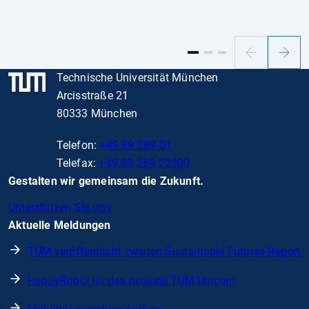
Vorheriger
Nächs
Slide
Slide
Technische Universität München
Arcisstraße 21
80333 München
Telefon:
+49 89 289 01
Telefax:
+49 89 289 22000
Gestalten wir gemeinsam die Zukunft.
Unterstützen Sie uns
Aktuelle Meldungen
TUM veröffentlicht zweiten Sustainable Futures Report
HappyRobot ist das neueste TUM Unicorn