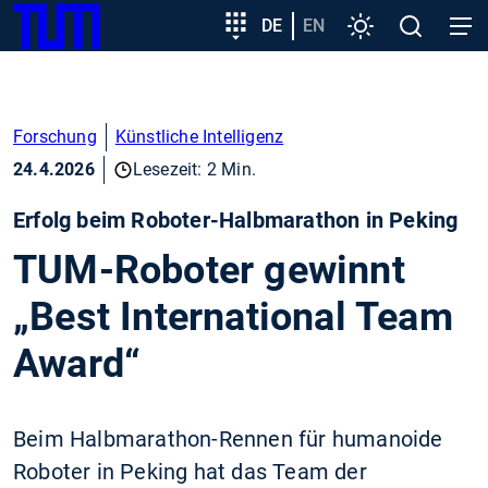
SKIP
Zeige besser passende Version dieser Seite
Zielgruppeneinstieg
DE
EN
Einstellungen
Open
Open
TUM
TO
search
navig
MAIN
Diese Meldung nicht mehr anzeigen
CONTENT
Forschung
Künstliche Intelligenz
24.4.2026
Lesezeit: 2 Min.
Erfolg beim Roboter-Halbmarathon in Peking
TUM-Roboter gewinnt
„Best International Team
Award“
Beim Halbmarathon-Rennen für humanoide
Roboter in Peking hat das Team der