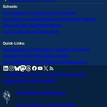
Mobilität gerechter denken
Schools:
Computation, Information and Technology
Engineering and Design
Natural Sciences
Life Sciences
Medicine and Health
Management
Social Sciences and Technology
Quick-Links:
Personensuche (TUMonline)
IT Dienste und Logins
Kalender
MyTUM
TUMDesk
Raumsuche
Universitätsbibliothek
TUMshop
Corporate Design
mastodon
linkedin
instagram
threads
facebook
youtube
x
RSS
bluesky
Jobs
Feedback
Presse und Medien
Barrierefreiheit
Datenschutz
Impressum
Notfall
TUM Partners of Excellence
Airbus · Altana · Audi · Bayerischer