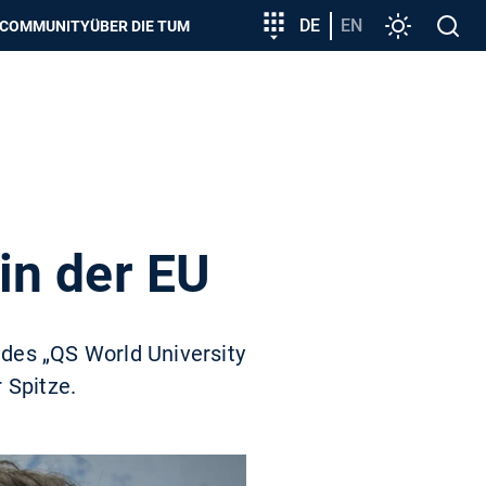
zeigen
Zielgruppeneinstieg
DE
EN
Einstellunge
Open
COMMUNITY
ÜBER DIE TUM
search
in der EU
des „QS World University
 Spitze.