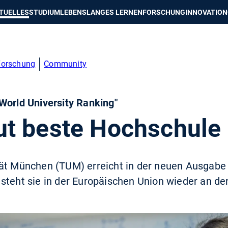
e besser passende Version dieser Seite
Diese Meldung nicht mehr an
TUELLES
STUDIUM
LEBENSLANGES LERNEN
FORSCHUNG
INNOVATION
Forschung
Community
World University Ranking"
t beste Hochschule 
tät München (TUM) erreicht in der neuen Ausgabe 
steht sie in der Europäischen Union wieder an der