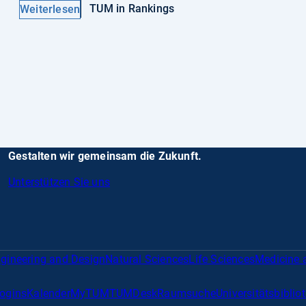
TUM in Rankings
Weiterlesen
Gestalten wir gemeinsam die Zukunft.
Unterstützen Sie uns
gineering and Design
Natural Sciences
Life Sciences
Medicine 
Logins
Kalender
MyTUM
TUMDesk
Raumsuche
Universitätsbiblio