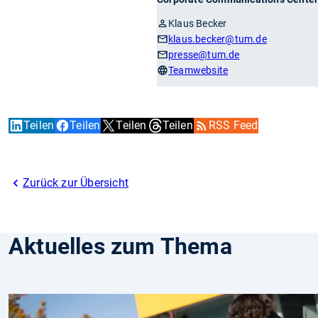
Klaus Becker
klaus.becker
@tum.de
presse
@tum.de
Teamwebsite
Teilen
Teilen
Teilen
Teilen
RSS Feed
Zurück zur Übersicht
Aktuelles zum Thema