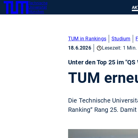
Technische
SKIP
Zeig
AK
Universität
TUM
TO
München
MAIN
CONTENT
TUM in Rankings
Studium
18.6.2026
Lesezeit: 1 Min.
Unter den Top 25 im "QS 
TUM erneu
Die Technische Universi
Ranking“ Rang 25. Damit 