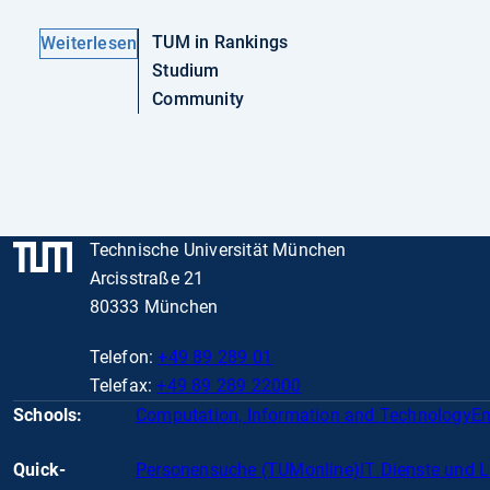
TUM in Rankings
Weiterlesen
Studium
Community
Technische Universität München
Arcisstraße 21
80333 München
Telefon:
+49 89 289 01
Telefax:
+49 89 289 22000
Schools:
Computation, Information and Technology
En
Quick-
Personensuche (TUMonline)
IT Dienste und 