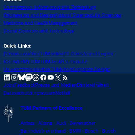
Computation, Information and Technology
Engineering and Design
Natural Sciences
Life Sciences
Medicine and Health
Management
Social Sciences and Technology
Quick-Links:
Personensuche (TUMonline)
IT Dienste und Logins
Kalender
MyTUM
TUMDesk
Raumsuche
Universitätsbibliothek
TUMshop
Corporate Design
mastodon
linkedin
instagram
threads
facebook
youtube
x
RSS
bluesky
Jobs
Feedback
Presse und Medien
Barrierefreiheit
Datenschutz
Impressum
Notfall
TUM Partners of Excellence
Airbus · Altana · Audi · Bayerischer
Bauindustrieverband · BMW · Bosch · Busch