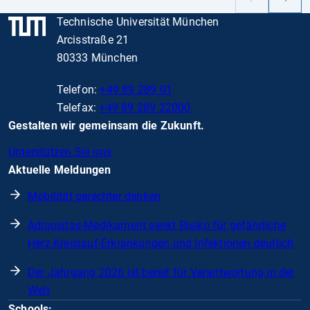
Vorheriger
Nächs
Slide
Slide
Technische Universität München
Arcisstraße 21
80333 München
Telefon:
+49 89 289 01
Telefax:
+49 89 289 22000
Gestalten wir gemeinsam die Zukunft.
Unterstützen Sie uns
Aktuelle Meldungen
Mobilität gerechter denken
Adipositas-Medikament senkt Risiko für gefährliche
Herz-Kreislauf-Erkrankungen und Infektionen deutlich
Der Jahrgang 2026 ist bereit für Verantwortung in der
Welt
Schools: