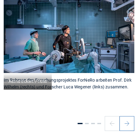
Im Rahmen des Forschungsprojektes ForNeRo arbeiten Prof. Dirk
P
Astrid Eckert / TUM
Wilhelm (rechts) und Forscher Luca Wegener (links) zusammen.
a