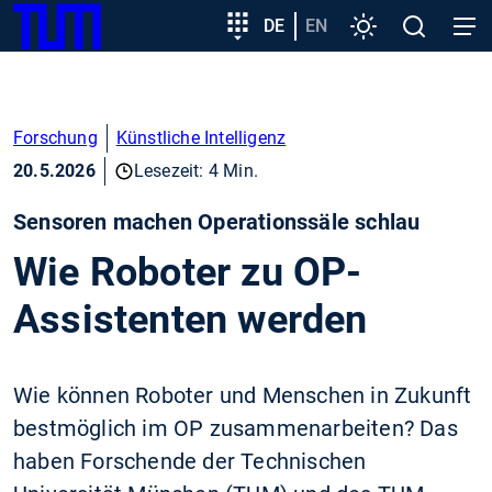
SKIP
Zeige besser passende Version dieser Seite
Zielgruppeneinstieg
DE
EN
Einstellungen
Open
Open
TUM
TO
search
navig
MAIN
Diese Meldung nicht mehr anzeigen
CONTENT
Forschung
Künstliche Intelligenz
20.5.2026
Lesezeit: 4 Min.
Sensoren machen Operationssäle schlau
Wie Roboter zu OP-
Assistenten werden
Wie können Roboter und Menschen in Zukunft
bestmöglich im OP zusammenarbeiten? Das
haben Forschende der Technischen