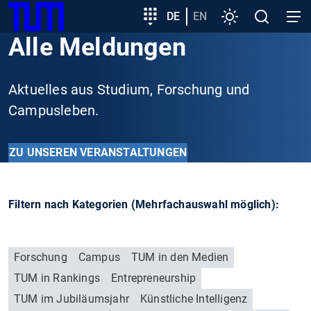
SKIP
Zeige besser passende Version dieser Seite
Zielgruppeneinstieg
DE
EN
Einstellungen
Open
Open
TUM
TO
search
navig
Alle Meldungen
MAIN
Diese Meldung nicht mehr anzeigen
CONTENT
Aktuelles aus Studium, Forschung und
Campusleben.
ZU UNSEREN VERANSTALTUNGEN
Filtern nach Kategorien (Mehrfachauswahl möglich):
Forschung
Campus
TUM in den Medien
TUM in Rankings
Entrepreneurship
TUM im Jubiläumsjahr
Künstliche Intelligenz