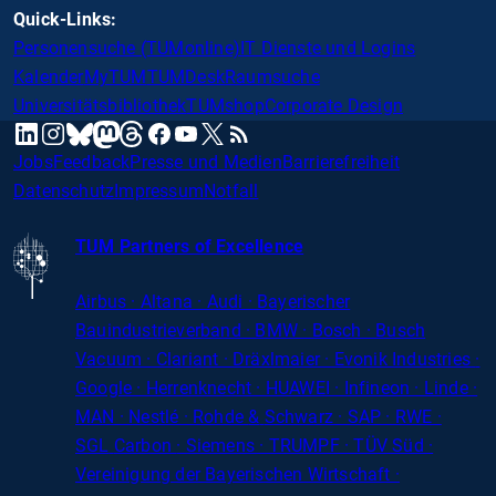
Quick-Links:
Personensuche (TUMonline)
IT Dienste und Logins
Kalender
MyTUM
TUMDesk
Raumsuche
Universitätsbibliothek
TUMshop
Corporate Design
mastodon
linkedin
instagram
threads
facebook
youtube
x
RSS
bluesky
Jobs
Feedback
Presse und Medien
Barrierefreiheit
Datenschutz
Impressum
Notfall
TUM Partners of Excellence
Airbus · Altana · Audi · Bayerischer
Bauindustrieverband · BMW · Bosch · Busch
Vacuum · Clariant · Dräxlmaier · Evonik Industries
·
Google · Herrenknecht · HUAWEI · Infineon · Linde ·
MAN · Nestlé · Rohde
&
Schwarz · SAP · RWE ·
SGL
Carbon
· Siemens · TRUMPF · TÜV Süd ·
Vereinigung der Bayerischen Wirtschaft ·