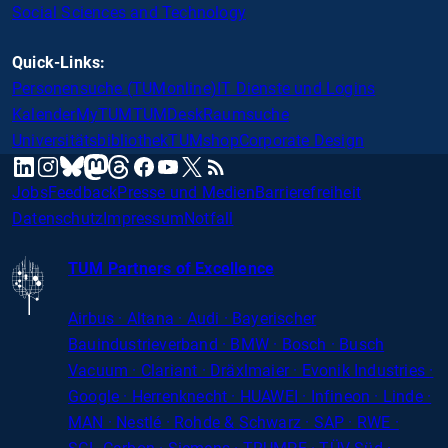
Social Sciences and Technology
Quick-Links:
Personensuche (TUMonline)
IT Dienste und Logins
Kalender
MyTUM
TUMDesk
Raumsuche
Universitätsbibliothek
TUMshop
Corporate Design
mastodon
linkedin
instagram
threads
facebook
youtube
x
RSS
bluesky
Jobs
Feedback
Presse und Medien
Barrierefreiheit
Datenschutz
Impressum
Notfall
TUM Partners of Excellence
Airbus · Altana · Audi · Bayerischer
Bauindustrieverband · BMW · Bosch · Busch
Vacuum · Clariant · Dräxlmaier · Evonik Industries
·
Google · Herrenknecht · HUAWEI · Infineon · Linde ·
MAN · Nestlé · Rohde
&
Schwarz · SAP · RWE ·