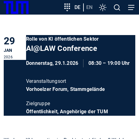
SKIP
Zeige besser passende Version dieser Seite
Zielgruppeneinstieg
DE
EN
Einstellungen
Open
Open
TUM
TO
search
navig
MAIN
Diese Meldung nicht mehr anzeigen
CONTENT
29
Rolle von KI öffentlichen Sektor
AI@LAW Conference
JAN
2026
Donnerstag, 29.1.2026
08:30 – 19:00 Uhr
Veranstaltungsort
Vorhoelzer Forum, Stammgelände
Zielgruppe
Öffentlichkeit, Angehörige der TUM