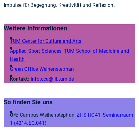
Impulse für Begegnung, Kreativität und Reflexion.
Weitere Informationen
TUM Center for Culture and Arts
Applied Sport Sciences, TUM School of Medicine and
Health
Green Office Weihenstephan
Kontakt:
info.cca
@lll.tum.de
So finden Sie uns
Ort:
Campus Weihenstephan,
ZHS HO41, Seminarraum
1 (4214.EG.041)