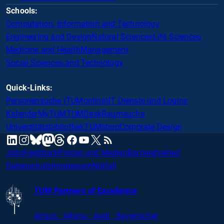
Schools:
Computation, Information and Technology
Engineering and Design
Natural Sciences
Life Sciences
Medicine and Health
Management
Social Sciences and Technology
Quick-Links:
Personensuche (TUMonline)
IT Dienste und Logins
Kalender
MyTUM
TUMDesk
Raumsuche
Universitätsbibliothek
TUMshop
Corporate Design
mastodon
linkedin
instagram
threads
facebook
youtube
x
RSS
bluesky
Jobs
Feedback
Presse und Medien
Barrierefreiheit
Datenschutz
Impressum
Notfall
TUM Partners of Excellence
Airbus · Altana · Audi · Bayerischer