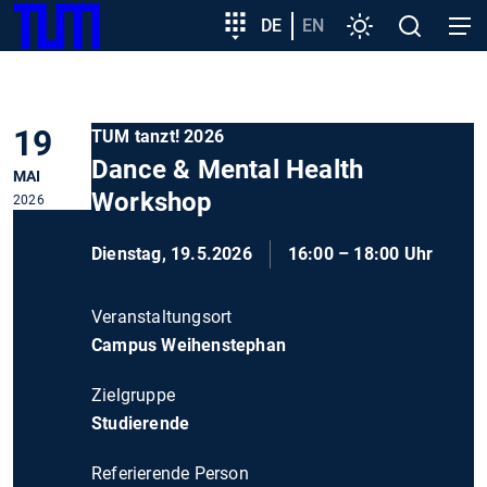
SKIP
Zeige besser passende Version dieser Seite
Zielgruppeneinstieg
DE
EN
Einstellungen
Open
Open
TUM
TO
search
navig
MAIN
Diese Meldung nicht mehr anzeigen
CONTENT
19
TUM tanzt! 2026
Dance & Mental Health
MAI
Workshop
2026
Dienstag, 19.5.2026
16:00 – 18:00 Uhr
Veranstaltungsort
Campus Weihenstephan
Zielgruppe
Studierende
Referierende Person