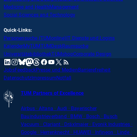
Medicine and Health
Management
Social Sciences and Technology
Quick-Links:
Personensuche (TUMonline)
IT Dienste und Logins
Kalender
MyTUM
TUMDesk
Raumsuche
Universitätsbibliothek
TUMshop
Corporate Design
mastodon
linkedin
instagram
threads
facebook
youtube
x
RSS
bluesky
Jobs
Feedback
Presse und Medien
Barrierefreiheit
Datenschutz
Impressum
Notfall
TUM Partners of Excellence
Airbus · Altana · Audi · Bayerischer
Bauindustrieverband · BMW · Bosch · Busch
Vacuum · Clariant · Dräxlmaier · Evonik Industries
·
Google · Herrenknecht · HUAWEI · Infineon · Linde ·