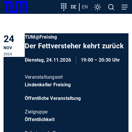
SKIP
Zeige besser passende Version dieser Seite
Zielgruppeneinstieg
DE
EN
Einstellungen
Open
Open
TUM
TO
search
navig
MAIN
Diese Meldung nicht mehr anzeigen
CONTENT
24
TUM@Freising
Der Fettversteher kehrt zurück
NOV
2026
Dienstag, 24.11.2026
19:00 – 20:30 Uhr
Veranstaltungsort
Lindenkeller Freising
Öffentliche Veranstaltung
Zielgruppe
Öffentlichkeit