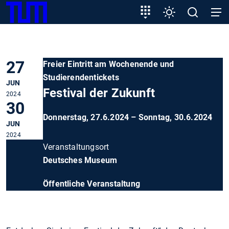
SKIP
Zeige besser passende Version dieser Seite
Zielgruppeneinstieg
Einstellungen
Open
Open
TUM
TO
search
navig
MAIN
Diese Meldung nicht mehr anzeigen
CONTENT
27
Freier Eintritt am Wochenende und
Studierendentickets
JUN
Festival der Zukunft
2024
30
Donnerstag, 27.6.2024 – Sonntag, 30.6.2024
JUN
2024
Veranstaltungsort
Deutsches Museum
Öffentliche Veranstaltung