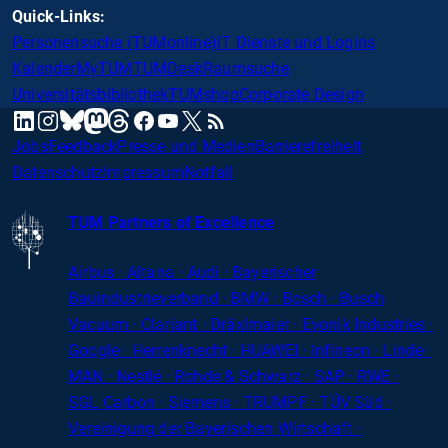
Quick-Links:
Personensuche (TUMonline)
IT Dienste und Logins
Kalender
MyTUM
TUMDesk
Raumsuche
Universitätsbibliothek
TUMshop
Corporate Design
mastodon
linkedin
instagram
threads
facebook
youtube
x
RSS
bluesky
Jobs
Feedback
Presse und Medien
Barrierefreiheit
Datenschutz
Impressum
Notfall
TUM Partners of Excellence
Airbus · Altana · Audi · Bayerischer
Bauindustrieverband · BMW · Bosch · Busch
Vacuum · Clariant · Dräxlmaier · Evonik Industries
·
Google · Herrenknecht · HUAWEI · Infineon · Linde ·
MAN · Nestlé · Rohde
&
Schwarz · SAP · RWE ·
SGL
Carbon
· Siemens · TRUMPF · TÜV Süd ·
Vereinigung der Bayerischen Wirtschaft ·