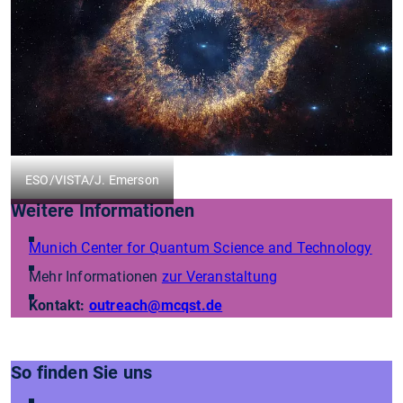
ESO/VISTA/J. Emerson
Weitere Informationen
Munich Center for Quantum Science and Technology
Mehr Informationen
zur Veranstaltung
Kontakt:
outreach
@mcqst.de
So finden Sie uns