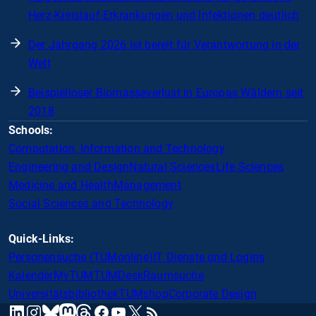
Herz-Kreislauf-Erkrankungen und Infektionen deutlich
Der Jahrgang 2026 ist bereit für Verantwortung in der
Welt
Beispielloser Biomasseverlust in Europas Wäldern seit
2018
Schools:
Computation, Information and Technology
Engineering and Design
Natural Sciences
Life Sciences
Medicine and Health
Management
Social Sciences and Technology
Quick-Links:
Personensuche (TUMonline)
IT Dienste und Logins
Kalender
MyTUM
TUMDesk
Raumsuche
Universitätsbibliothek
TUMshop
Corporate Design
mastodon
linkedin
instagram
threads
facebook
youtube
x
RSS
bluesky