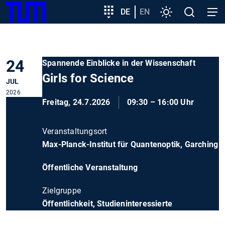
SKIP
Zeige besser passende Version dieser Seite
Zielgruppeneinstieg
DE
EN
Einstellungen
Open
Open
TUM
TO
search
navig
MAIN
Diese Meldung nicht mehr anzeigen
CONTENT
24
Spannende Einblicke in der Wissenschaft
Girls for Science
JUL
2026
Freitag, 24.7.2026
09:30 – 16:00 Uhr
Veranstaltungsort
Max-Planck-Institut für Quantenoptik, Garching
Öffentliche Veranstaltung
Zielgruppe
Öffentlichkeit, Studieninteressierte