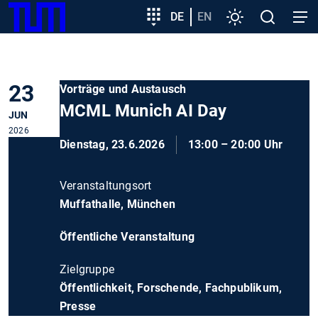
SKIP
Zeige besser passende Version dieser Seite
Zielgruppeneinstieg
DE
EN
Einstellungen
Open
Open
TUM
TO
search
navig
MAIN
Diese Meldung nicht mehr anzeigen
CONTENT
23
Vorträge und Austausch
MCML Munich AI Day
JUN
2026
Dienstag, 23.6.2026
13:00 – 20:00 Uhr
Veranstaltungsort
Muffathalle, München
Öffentliche Veranstaltung
Zielgruppe
Öffentlichkeit, Forschende, Fachpublikum,
Presse