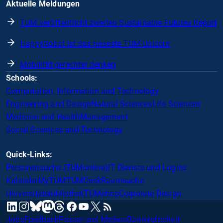
Aktuelle Meldungen
TUM veröffentlicht zweiten Sustainable Futures Report
HappyRobot ist das neueste TUM Unicorn
Mobilität gerechter denken
Schools:
Computation, Information and Technology
Engineering and Design
Natural Sciences
Life Sciences
Medicine and Health
Management
Social Sciences and Technology
Quick-Links:
Personensuche (TUMonline)
IT Dienste und Logins
Kalender
MyTUM
TUMDesk
Raumsuche
Universitätsbibliothek
TUMshop
Corporate Design
mastodon
linkedin
instagram
threads
facebook
youtube
x
RSS
bluesky
Jobs
Feedback
Presse und Medien
Barrierefreiheit