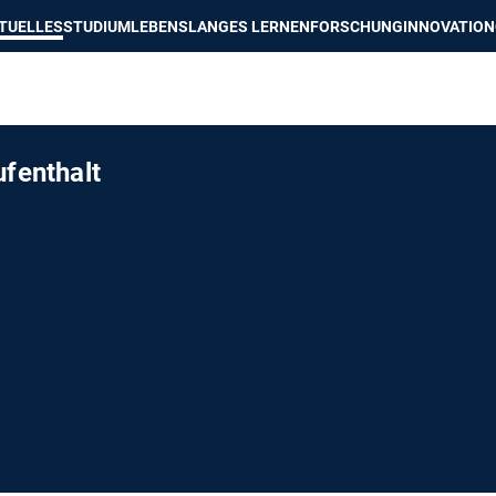
e besser passende Version dieser Seite
Diese Meldung nicht mehr an
TUELLES
STUDIUM
LEBENSLANGES LERNEN
FORSCHUNG
INNOVATION
fenthalt