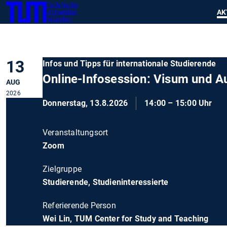
Technische
SKIP
Zeig
AK
Universität
TUM
TO
München
MAIN
CONTENT
13
Infos und Tipps für internationale Studierende
Online-Infosession: Visum und Au
AUG
2026
Donnerstag, 13.8.2026
14:00 – 15:00 Uhr
Veranstaltungsort
Zoom
Zielgruppe
Studierende, Studieninteressierte
Referierende Person
Wei Lin, TUM Center for Study and Teaching