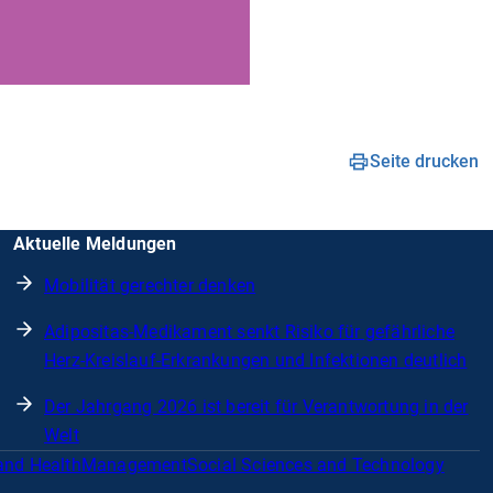
Seite drucken
Aktuelle Meldungen
Mobilität gerechter denken
Adipositas-Medikament senkt Risiko für gefährliche
Herz-Kreislauf-Erkrankungen und Infektionen deutlich
Der Jahrgang 2026 ist bereit für Verantwortung in der
Welt
and Health
Management
Social Sciences and Technology