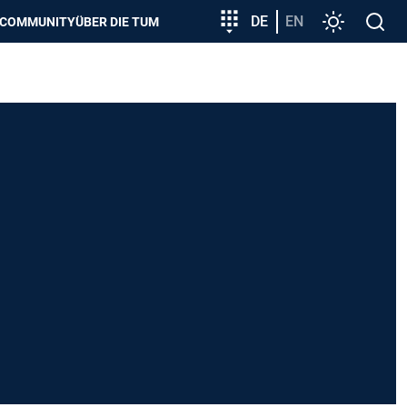
zeigen
Zielgruppeneinstieg
DE
EN
Einstellunge
Open
COMMUNITY
ÜBER DIE TUM
search