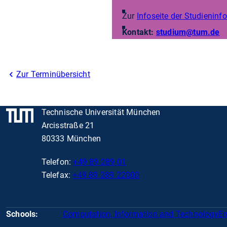
Zur
Infoseite der Studienin
Kontakt:
studium@tum.de
Zur Terminübersicht
Technische Universität München
Arcisstraße 21
80333 München
Telefon:
+49 89 289 01
Telefax:
+49 89 289 22000
Schools:
Computation, Information and Technology
En