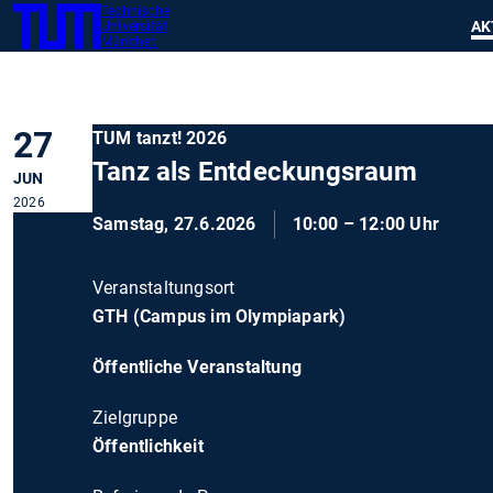
Technische
SKIP
Zeig
AK
Universität
TUM
TO
München
MAIN
CONTENT
27
TUM tanzt! 2026
Tanz als Entdeckungsraum
JUN
2026
Samstag, 27.6.2026
10:00 – 12:00 Uhr
Veranstaltungsort
GTH (Campus im Olympiapark)
Öffentliche Veranstaltung
Zielgruppe
Öffentlichkeit