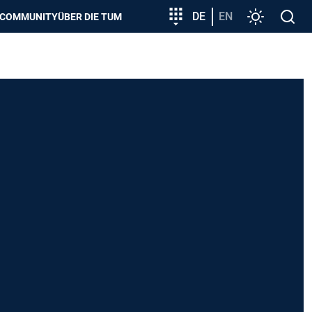
zeigen
Zielgruppeneinstieg
DE
EN
Einstellunge
Open
COMMUNITY
ÜBER DIE TUM
search