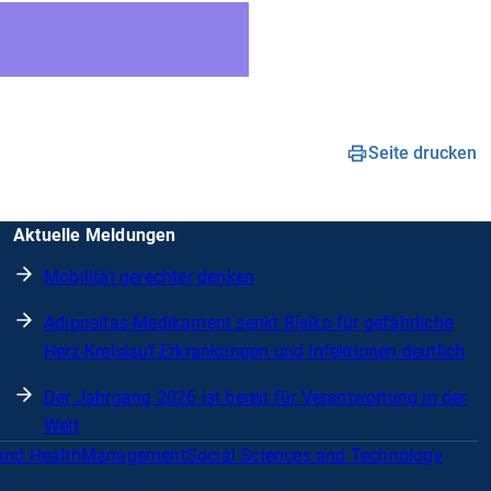
Seite drucken
Aktuelle Meldungen
Mobilität gerechter denken
Adipositas-Medikament senkt Risiko für gefährliche
Herz-Kreislauf-Erkrankungen und Infektionen deutlich
Der Jahrgang 2026 ist bereit für Verantwortung in der
Welt
and Health
Management
Social Sciences and Technology