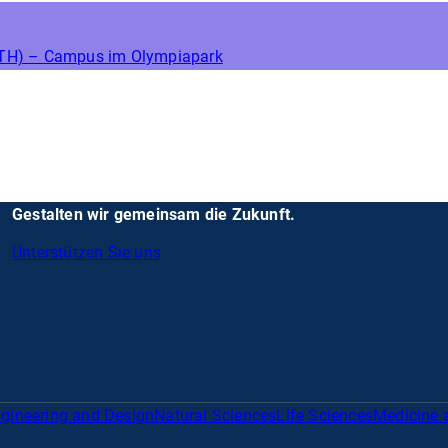
GTH) – Campus im Olympiapark
Gestalten wir gemeinsam die Zukunft.
Unterstützen Sie uns
gineering and Design
Natural Sciences
Life Sciences
Medicine 