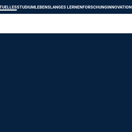
e besser passende Version dieser Seite
Diese Meldung nicht mehr an
TUELLES
STUDIUM
LEBENSLANGES LERNEN
FORSCHUNG
INNOVATION