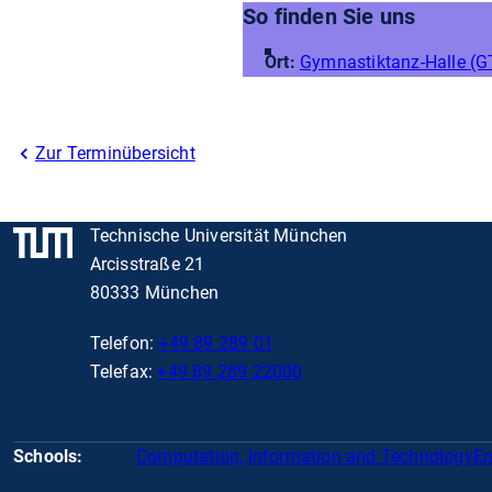
So finden Sie uns
Ort:
Gymnastiktanz-Halle (
Zur Terminübersicht
Technische Universität München
Arcisstraße 21
80333 München
Telefon:
+49 89 289 01
Telefax:
+49 89 289 22000
Schools:
Computation, Information and Technology
En