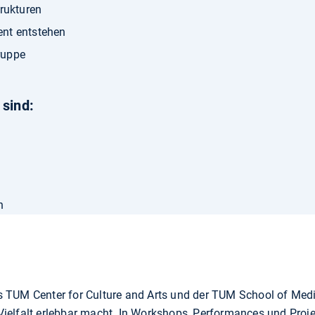
trukturen
nt entstehen
Gruppe
 sind:
n
des TUM Center for Culture and Arts und der TUM School of Med
r Vielfalt erlebbar macht. In Workshops, Performances und Proj