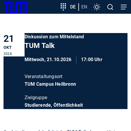
SKIP
Zeige besser passende Version dieser Seite
Zielgruppeneinstieg
DE
EN
Einstellungen
Open
Open
TUM
TO
search
navig
MAIN
Diese Meldung nicht mehr anzeigen
CONTENT
21
Diskussion zum Mittelstand
TUM Talk
OKT
2026
Mittwoch, 21.10.2026
17:00 Uhr
Veranstaltungsort
TUM Campus Heilbronn
Zielgruppe
Studierende, Öffentlichkeit