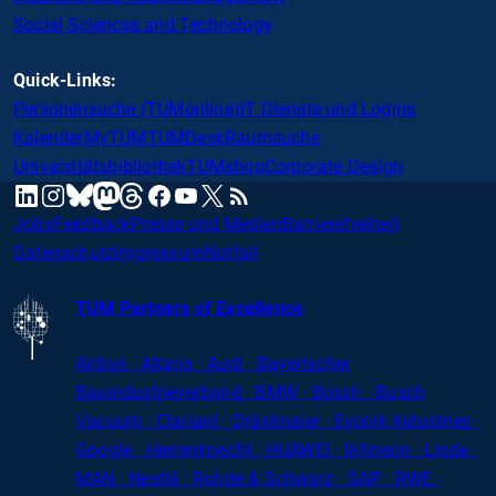
Social Sciences and Technology
Quick-Links:
Personensuche (TUMonline)
IT Dienste und Logins
Kalender
MyTUM
TUMDesk
Raumsuche
Universitätsbibliothek
TUMshop
Corporate Design
mastodon
linkedin
instagram
threads
facebook
youtube
x
RSS
bluesky
Jobs
Feedback
Presse und Medien
Barrierefreiheit
Datenschutz
Impressum
Notfall
TUM Partners of Excellence
Airbus · Altana · Audi · Bayerischer
Bauindustrieverband · BMW · Bosch · Busch
Vacuum · Clariant · Dräxlmaier · Evonik Industries
·
Google · Herrenknecht · HUAWEI · Infineon · Linde ·
MAN · Nestlé · Rohde
&
Schwarz · SAP · RWE ·