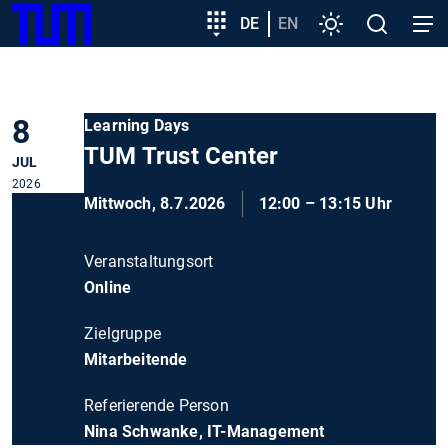
SKIP
Zeige besser passende Version dieser Seite
Zielgruppeneinstieg
DE
EN
Einstellungen
Open
Open
TUM
TO
search
navig
MAIN
Diese Meldung nicht mehr anzeigen
CONTENT
8
Learning Days
TUM Trust Center
JUL
2026
Mittwoch, 8.7.2026
12:00 – 13:15 Uhr
Veranstaltungsort
Online
Zielgruppe
Mitarbeitende
Referierende Person
Nina Schwanke, IT-Management