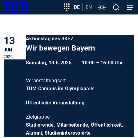
SKIP
Zeige besser passende Version dieser Seite
Zielgruppeneinstieg
DE
EN
Einstellungen
Open
Open
TUM
TO
search
navig
MAIN
Diese Meldung nicht mehr anzeigen
CONTENT
13
Aktionstag des BKFZ
Wir bewegen Bayern
JUN
2026
Samstag, 13.6.2026
10:00 – 16:00 Uhr
Veranstaltungsort
TUM Campus im Olympiapark
Öffentliche Veranstaltung
Zielgruppe
Studierende, Mitarbeitende, Öffentlichkeit,
Alumni, Studieninteressierte