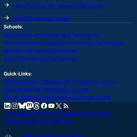
HappyRobot ist das neueste TUM Unicorn
Mobilität gerechter denken
Schools:
Computation, Information and Technology
Engineering and Design
Natural Sciences
Life Sciences
Medicine and Health
Management
Social Sciences and Technology
Quick-Links:
Personensuche (TUMonline)
IT Dienste und Logins
Kalender
MyTUM
TUMDesk
Raumsuche
Universitätsbibliothek
TUMshop
Corporate Design
mastodon
linkedin
instagram
threads
facebook
youtube
x
RSS
bluesky
Jobs
Feedback
Presse und Medien
Barrierefreiheit
Datenschutz
Impressum
Notfall
TUM Partners of Excellence