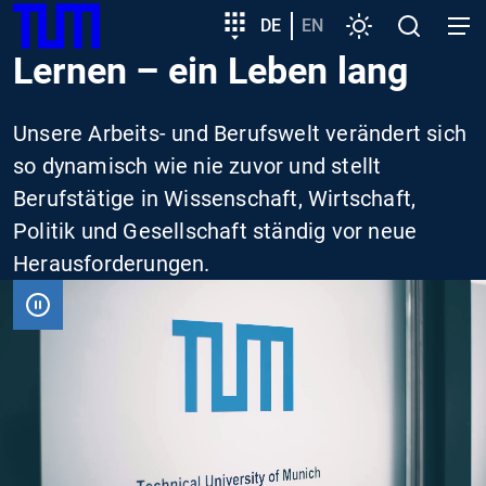
SKIP
Zeige besser passende Version dieser Seite
Zielgruppeneinstieg
DE
EN
Einstellungen
Open
Open
TUM
TO
search
navig
Lernen – ein Leben lang
MAIN
Diese Meldung nicht mehr anzeigen
CONTENT
Unsere Arbeits- und Berufswelt verändert sich
so dynamisch wie nie zuvor und stellt
Berufstätige in Wissenschaft, Wirtschaft,
Politik und Gesellschaft ständig vor neue
Herausforderungen.
VIDEO
PAUSIEREN