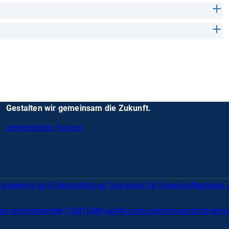
Gestalten wir gemeinsam die Zukunft.
Unterstützen Sie uns
gineering and Design
Natural Sciences
Life Sciences
Medicine 
Logins
Kalender
MyTUM
TUMDesk
Raumsuche
Universitätsbiblio