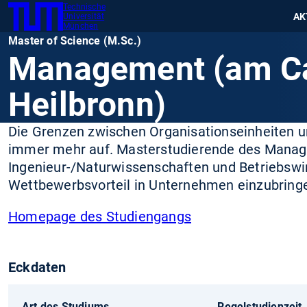
Technische
SKIP
Zeig
AK
Universität
TUM
TO
München
Master of Science (M.Sc.)
MAIN
Management (am 
CONTENT
Heilbronn)
Die Grenzen zwischen Organisationseinheiten 
immer mehr auf. Masterstudierende des Manage
Ingenieur-/Naturwissenschaften und Betriebswi
Wettbewerbsvorteil in Unternehmen einzubring
Homepage des Studiengangs
Eckdaten
Art des Studiums
Regelstudienzeit