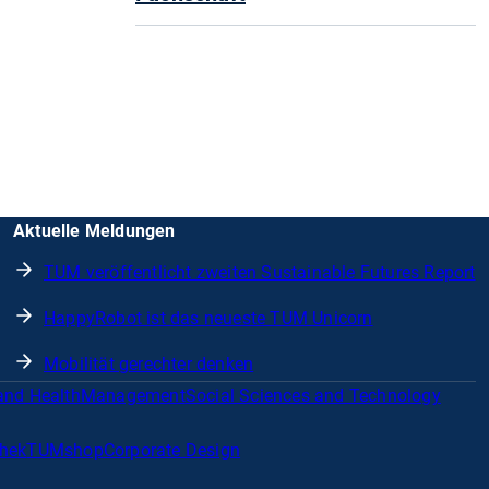
Aktuelle Meldungen
TUM veröffentlicht zweiten Sustainable Futures Report
HappyRobot ist das neueste TUM Unicorn
Mobilität gerechter denken
and Health
Management
Social Sciences and Technology
thek
TUMshop
Corporate Design