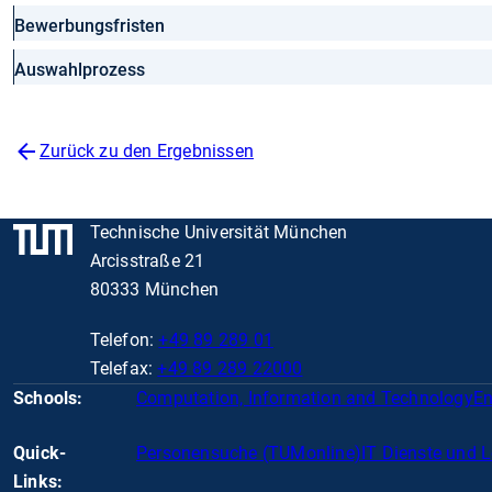
Bewerbungsfristen
Auswahlprozess
Zurück zu den Ergebnissen
Technische Universität München
Arcisstraße 21
80333 München
Telefon:
+49 89 289 01
Telefax:
+49 89 289 22000
Schools:
Computation, Information and Technology
En
Quick-
Personensuche (TUMonline)
IT Dienste und 
Links: