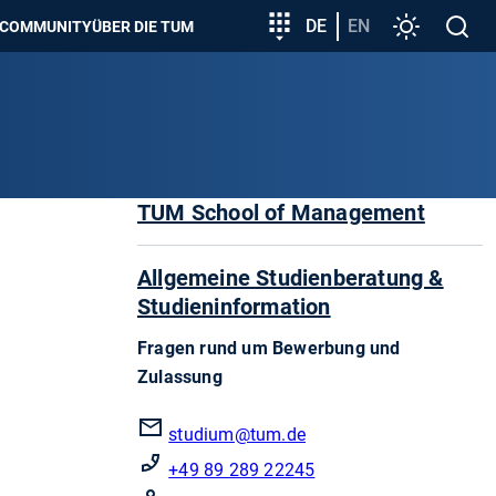
zeigen
Zielgruppeneinstieg
DE
EN
Einstellunge
Open
COMMUNITY
ÜBER DIE TUM
search
TUM School of Management
Allgemeine Studienberatung &
Studieninformation
Fragen rund um Bewerbung und
Zulassung
studium@tum.de
+49 89 289 22245