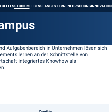
e besser passende Version dieser Seite
Diese Meldung nicht mehr an
TUELLES
STUDIUM
LEBENSLANGES LERNEN
FORSCHUNG
INNOVATION
Campus
und Aufgabenbereich in Unternehmen lösen sich
ments lernen an der Schnittstelle von
rtschaft integriertes Knowhow als
en.
Credits