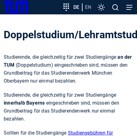
SKIP
Zeige besser passende Version dieser Seite
Zielgruppeneinstieg
DE
EN
Einstellungen
Open
Open
TUM
TO
search
navig
MAIN
Diese Meldung nicht mehr anzeigen
CONTENT
Doppelstudium/Lehramtstud
Studierende, die gleichzeitig für zwei Studiengänge
an der
TUM
(Doppelstudium) eingeschrieben sind, müssen den
Grundbeitrag für das Studierendenwerk München
Oberbayern nur einmal bezahlen.
Studierende, die gleichzeitig für zwei Studiengänge
innerhalb Bayerns
eingeschrieben sind, müssen den
Grundbeitrag für das Studierendenwerk nur einmal
bezahlen.
Sollten für die Studiengänge
Studiengebühren für