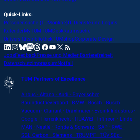
Quick-Links:
Personensuche (TUMonline)
IT Dienste und Logins
Kalender
MyTUM
TUMDesk
Raumsuche
Universitätsbibliothek
TUMshop
Corporate Design
mastodon
linkedin
instagram
threads
facebook
youtube
x
RSS
bluesky
Jobs
Feedback
Presse und Medien
Barrierefreiheit
Datenschutz
Impressum
Notfall
TUM Partners of Excellence
Airbus · Altana · Audi · Bayerischer
Bauindustrieverband · BMW · Bosch · Busch
Vacuum · Clariant · Dräxlmaier · Evonik Industries
·
Google · Herrenknecht · HUAWEI · Infineon · Linde ·
MAN · Nestlé · Rohde
&
Schwarz · SAP · RWE ·
SGL
Carbon
· Siemens · TRUMPF · TÜV Süd ·