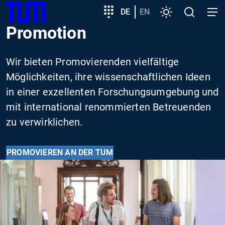
SKIP
Zeige besser passende Version dieser Seite
Zielgruppeneinstieg
DE
EN
Einstellungen
Open
Open
TUM
TO
search
navig
Promotion
MAIN
Diese Meldung nicht mehr anzeigen
CONTENT
Wir bieten Promovierenden vielfältige
Möglichkeiten, ihre wissenschaftlichen Ideen
in einer exzellenten Forschungsumgebung und
mit international renommierten Betreuenden
zu verwirklichen.
PROMOVIEREN AN DER TUM