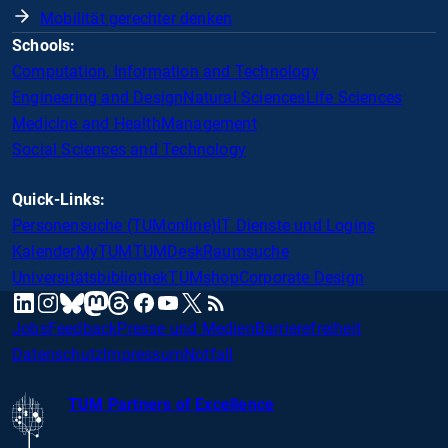
Mobilität gerechter denken
Schools:
Computation, Information and Technology
Engineering and Design
Natural Sciences
Life Sciences
Medicine and Health
Management
Social Sciences and Technology
Quick-Links:
Personensuche (TUMonline)
IT Dienste und Logins
Kalender
MyTUM
TUMDesk
Raumsuche
Universitätsbibliothek
TUMshop
Corporate Design
mastodon
linkedin
instagram
threads
facebook
youtube
x
RSS
bluesky
Jobs
Feedback
Presse und Medien
Barrierefreiheit
Datenschutz
Impressum
Notfall
TUM Partners of Excellence