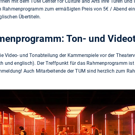
nen mit dem TUM Center for Culture and Arts ihre Türen und 
m Rahmenprogramm zum ermäßigten Preis von 5€ / Abend ein 
glischen Übertiteln.
menprogramm: Ton- und Video
 die Video- und Tonabteilung der Kammerspiele vor der Theater
ch und englisch). Der Treffpunkt für das Rahmenprogramm ist 
Anmeldung! Auch Mitarbeitende der TUM sind herzlich zum R