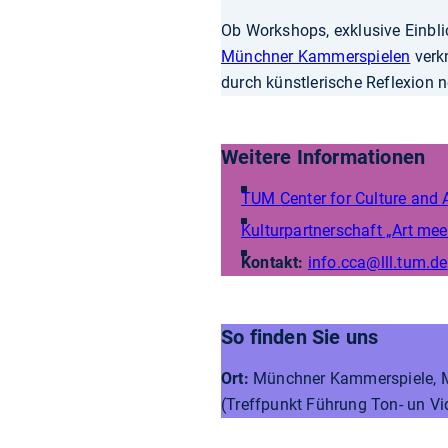
Ob Workshops, exklusive Einbli
Münchner Kammerspielen
verk
durch künstlerische Reflexion 
Weitere Informationen
TUM Center for Culture and 
Kulturpartnerschaft „Art me
Kontakt:
info.cca
@lll.tum.de
So finden Sie uns
Ort:
Münchner Kammerspiele, M
(Treffpunkt Führung Ton- un Vid