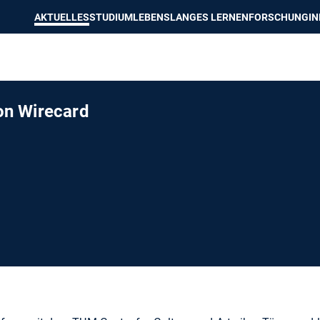
e besser passende Version dieser Seite
Diese Meldung nicht mehr an
AKTUELLES
STUDIUM
LEBENSLANGES LERNEN
FORSCHUNG
I
n Wirecard
M