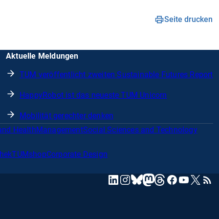
Seite drucken
Aktuelle Meldungen
TUM veröffentlicht zweiten Sustainable Futures Report
HappyRobot ist das neueste TUM Unicorn
Mobilität gerechter denken
and Health
Management
Social Sciences and Technology
thek
TUMshop
Corporate Design
mastodon
linkedin
instagram
threads
facebook
youtube
x
RSS
bluesky