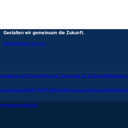
Gestalten wir gemeinsam die Zukunft.
Unterstützen Sie uns
gineering and Design
Natural Sciences
Life Sciences
Medicine 
Logins
Kalender
MyTUM
TUMDesk
Raumsuche
Universitätsbiblio
z
Impressum
Notfall