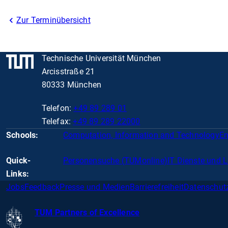
Zur Terminübersicht
Technische Universität München
Arcisstraße 21
80333 München
Telefon:
+49 89 289 01
Telefax:
+49 89 289 22000
Schools:
Computation, Information and Technology
En
Quick-
Personensuche (TUMonline)
IT Dienste und 
Links:
Jobs
Feedback
Presse und Medien
Barrierefreiheit
Datenschut
TUM Partners of Excellence