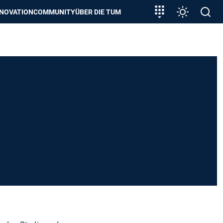
zeigen
Zielgruppeneinstieg
Einstellunge
Open
NNOVATION
COMMUNITY
ÜBER DIE TUM
search