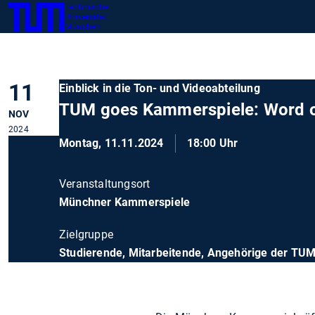
Technische
SKIP
Zeig
Universität
TUM
TO
München
MAIN
CONTENT
11
Einblick in die Ton- und Videoabteilung
TUM goes Kammerspiele: Word o
NOV
2024
Montag, 11.11.2024
18:00 Uhr
Veranstaltungsort
Münchner Kammerspiele
Zielgruppe
Studierende, Mitarbeitende, Angehörige der TU