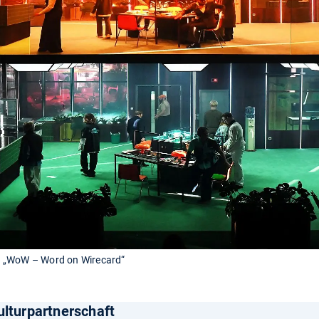
n „WoW – Word on Wirecard“
ulturpartnerschaft