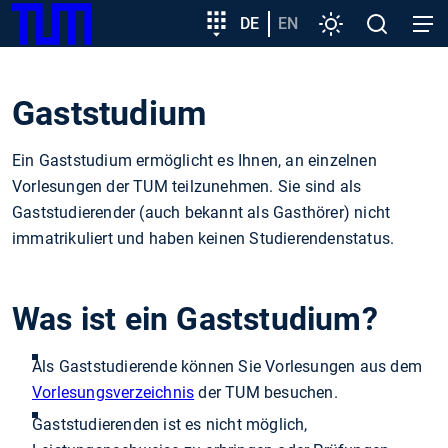
SKIP
Zeige besser passende Version dieser Seite
Zielgruppeneinstieg
DE
EN
Einstellungen
Open
Open
TUM
TO
search
navig
MAIN
Diese Meldung nicht mehr anzeigen
CONTENT
Gaststudium
Ein Gaststudium ermöglicht es Ihnen, an einzelnen
Vorlesungen der TUM teilzunehmen. Sie sind als
Gaststudierender (auch bekannt als Gasthörer) nicht
immatrikuliert und haben keinen Studierendenstatus.
Was ist ein Gaststudium?
Als Gaststudierende können Sie Vorlesungen aus dem
Vorlesungsverzeichnis
der TUM besuchen.
Gaststudierenden ist es nicht möglich,