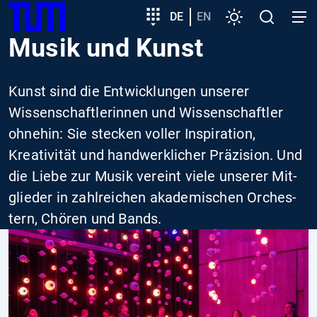
SKIP
Zeige besser passende Version dieser Seite
Zielgruppeneinstieg
DE
EN
Einstellungen
Open
Open
TUM
TO
search
navig
Musik und Kunst
MAIN
Diese Meldung nicht mehr anzeigen
CONTENT
Kunst sind die Entwicklungen unserer
Wissenschaftlerinnen und Wissenschaftler
ohnehin: Sie stecken voller Inspiration,
Kreativität und hand­werk­licher Prä­zi­sion. Und
die Lie­be zur Mu­sik ver­eint vie­le unserer Mit­
glie­der in zahlreichen aka­de­mi­schen Or­ches­­
tern, Chören und Bands.