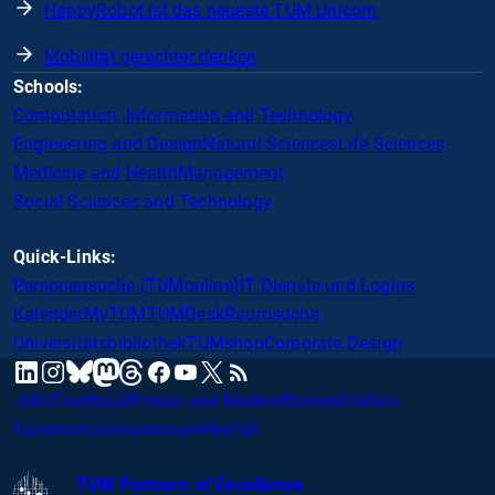
HappyRobot ist das neueste TUM Unicorn
Mobilität gerechter denken
Schools:
Computation, Information and Technology
Engineering and Design
Natural Sciences
Life Sciences
Medicine and Health
Management
Social Sciences and Technology
Quick-Links:
Personensuche (TUMonline)
IT Dienste und Logins
Kalender
MyTUM
TUMDesk
Raumsuche
Universitätsbibliothek
TUMshop
Corporate Design
mastodon
linkedin
instagram
threads
facebook
youtube
x
RSS
bluesky
Jobs
Feedback
Presse und Medien
Barrierefreiheit
Datenschutz
Impressum
Notfall
TUM Partners of Excellence