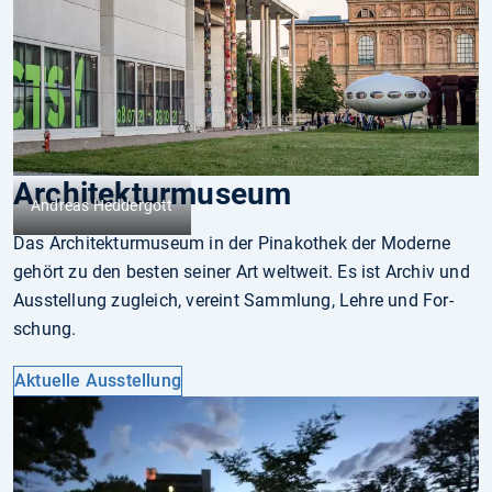
Architekturmuseum
Andreas Heddergott
Das Architekturmuseum in der Pinakothek der Mo­der­ne
gehört zu den bes­­ten seiner Art weltweit. Es ist Archiv und
Ausstellung zugleich, vereint Samm­­lung, Leh­re und For­
schung.
Aktuelle Ausstellung