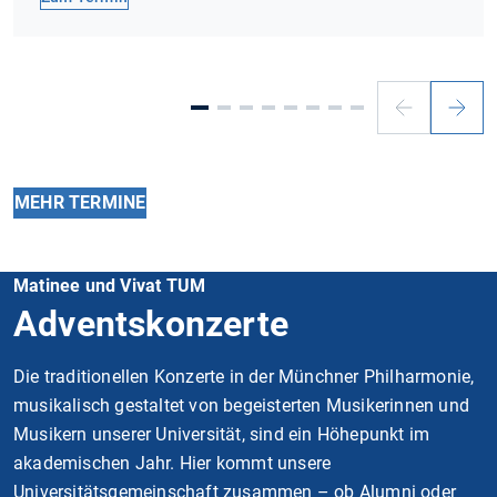
Vorheriger
Nächs
Slide
Slide
MEHR TERMINE
Matinee und Vivat TUM
Adventskonzerte
Die traditionellen Konzerte in der Münchner Philharmonie,
musikalisch gestaltet von begeisterten Musikerinnen und
Musikern unserer Universität, sind ein Höhepunkt im
akademischen Jahr. Hier kommt unsere
Universitätsgemeinschaft zusammen – ob Alumni oder