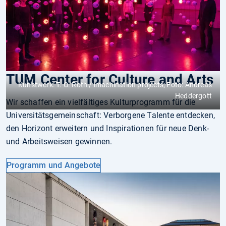
TUM Center for Culture and Arts
Kunstwerk: T. O. Roth / imachination projects; Foto: Andreas
Heddergott
Wir schaffen ein vielfältiges Kulturprogramm für die
Universitätsgemeinschaft: Verborgene Talente entdecken,
den Horizont erweitern und Inspirationen für neue Denk-
und Arbeitsweisen gewinnen.
Programm und Angebote