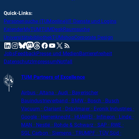
Quick-Links:
Personensuche (TUMonline)
IT Dienste und Logins
Kalender
MyTUM
TUMDesk
Raumsuche
Universitätsbibliothek
TUMshop
Corporate Design
mastodon
linkedin
instagram
threads
facebook
youtube
x
RSS
bluesky
Jobs
Feedback
Presse und Medien
Barrierefreiheit
Datenschutz
Impressum
Notfall
TUM Partners of Excellence
Airbus · Altana · Audi · Bayerischer
Bauindustrieverband · BMW · Bosch · Busch
Vacuum · Clariant · Dräxlmaier · Evonik Industries
·
Google · Herrenknecht · HUAWEI · Infineon · Linde ·
MAN · Nestlé · Rohde
&
Schwarz · SAP · RWE ·
SGL
Carbon
· Siemens · TRUMPF · TÜV Süd ·