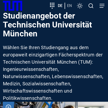
SKIP
Zeige besser passende Version dieser Seite
Zielgruppeneinstieg
DE
EN
Einstellungen
Open
Open
TUM
TO
search
navig
Studienangebot der
MAIN
Diese Meldung nicht mehr anzeigen
CONTENT
Technischen Universität
München
Wählen Sie Ihren Studiengang aus dem
europaweit einzigartigen Fächerspektrum der
Technischen Universität München (TUM):
Ingenieurwissenschaften,
Naturwissenschaften, Lebenswissenschaften,
Medizin, Sozialwissenschaften,
Wirtschaftswissenschaften und
Politikwissenschaften.
VIDEO