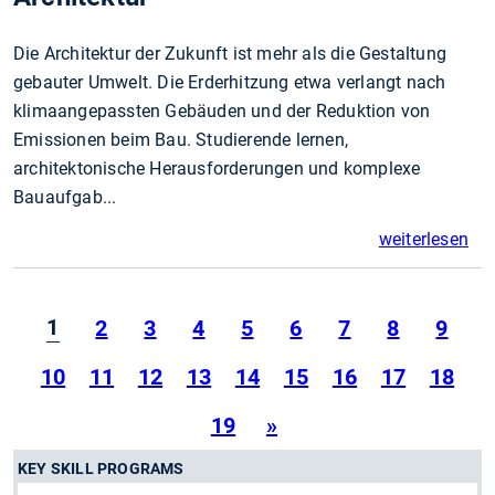
Die Architektur der Zukunft ist mehr als die Gestaltung
gebauter Umwelt. Die Erderhitzung etwa verlangt nach
klimaangepassten Gebäuden und der Reduktion von
Emissionen beim Bau. Studierende lernen,
architektonische Herausforderungen und komplexe
Bauaufgab...
weiterlesen
1
2
3
4
5
6
7
8
9
10
11
12
13
14
15
16
17
18
19
»
KEY SKILL PROGRAMS