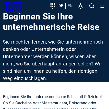
SKIP
Zeige besser passende Version dieser Seite
Zielgruppeneinstieg
DE
EN
Einstellungen
Open
Open
TUM
TO
search
navig
Beginnen Sie Ihre
MAIN
Diese Meldung nicht mehr anzeigen
CONTENT
unternehmerische Reise
Sie möchten lernen, wie Sie unternehmerisch
denken oder Unternehmerin oder
Unternehmer werden können, wissen aber
nicht, wo Sie überhaupt anfangen sollen? Wir
sind hier, um Ihnen zu helfen, den richtigen
Weg einzuschlagen.
Beginnen Sie Ihre unternehmerische Reise mit Präzision!
Ob Sie Bachelor- oder Masterstudent, Doktorand oder