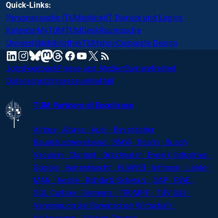
Quick-Links:
Personensuche (TUMonline)
IT Dienste und Logins
Kalender
MyTUM
TUMDesk
Raumsuche
Universitätsbibliothek
TUMshop
Corporate Design
mastodon
linkedin
instagram
threads
facebook
youtube
x
RSS
bluesky
Jobs
Feedback
Presse und Medien
Barrierefreiheit
Datenschutz
Impressum
Notfall
TUM Partners of Excellence
Airbus · Altana · Audi · Bayerischer
Bauindustrieverband · BMW · Bosch · Busch
Vacuum · Clariant · Dräxlmaier · Evonik Industries
·
Google · Herrenknecht · HUAWEI · Infineon · Linde ·
MAN · Nestlé · Rohde
&
Schwarz · SAP · RWE ·
SGL
Carbon
· Siemens · TRUMPF · TÜV Süd ·
Vereinigung der Bayerischen Wirtschaft ·