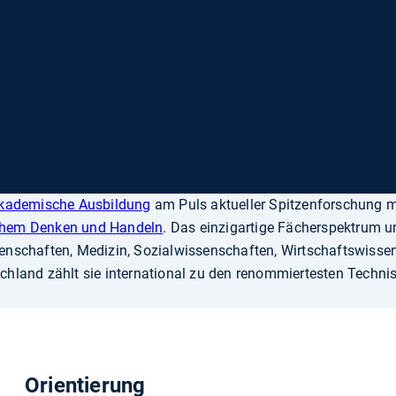
kademische Ausbildung
am Puls aktueller Spitzenforschung m
VIDEO
chem Denken und Handeln
. Das einzigartige Fächerspektrum u
PAUSIEREN
enschaften, Medizin, Sozialwissenschaften, Wirtschaftswisse
tschland zählt sie international zu den renommiertesten Tech
Orientierung