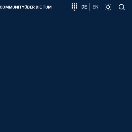
zeigen
Zielgruppeneinstieg
DE
EN
Einstellunge
Open
COMMUNITY
ÜBER DIE TUM
search