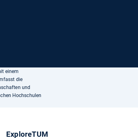
it einem
mfasst die
nschaften und
nischen Hochschulen
ExploreTUM