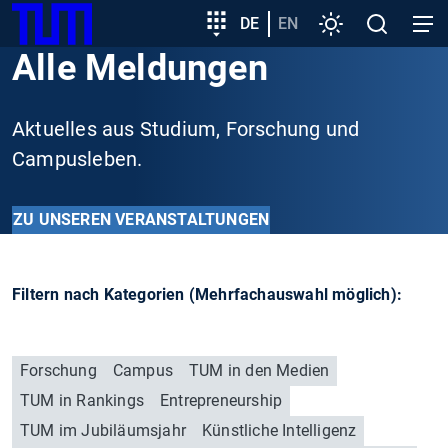
SKIP
Zeige besser passende Version dieser Seite
Zielgruppeneinstieg
DE
EN
Einstellungen
Open
Open
TUM
TO
search
navig
Alle Meldungen
MAIN
Diese Meldung nicht mehr anzeigen
CONTENT
Aktuelles aus Studium, Forschung und
Campusleben.
ZU UNSEREN VERANSTALTUNGEN
Filtern nach Kategorien (Mehrfachauswahl möglich):
Forschung
Campus
TUM in den Medien
TUM in Rankings
Entrepreneurship
TUM im Jubiläumsjahr
Künstliche Intelligenz