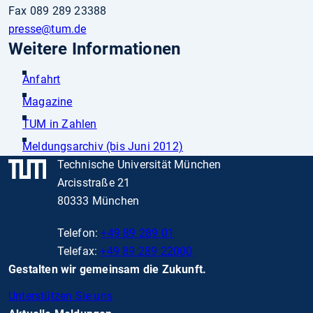
Fax 089 289 23388
presse
@tum.de
Weitere Informationen
Anfahrt
Magazine
TUM in Zahlen
Meldungsarchiv (bis Juni 2012)
Technische Universität München
Arcisstraße 21
80333 München
Telefon:
+49 89 289 01
Telefax:
+49 89 289 22000
Gestalten wir gemeinsam die Zukunft.
Unterstützen Sie uns