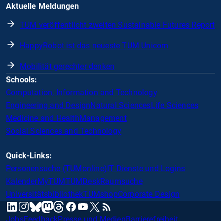
Aktuelle Meldungen
TUM veröffentlicht zweiten Sustainable Futures Report
HappyRobot ist das neueste TUM Unicorn
Mobilität gerechter denken
Schools:
Computation, Information and Technology
Engineering and Design
Natural Sciences
Life Sciences
Medicine and Health
Management
Social Sciences and Technology
Quick-Links:
Personensuche (TUMonline)
IT Dienste und Logins
Kalender
MyTUM
TUMDesk
Raumsuche
Universitätsbibliothek
TUMshop
Corporate Design
mastodon
linkedin
instagram
threads
facebook
youtube
x
RSS
bluesky
Jobs
Feedback
Presse und Medien
Barrierefreiheit