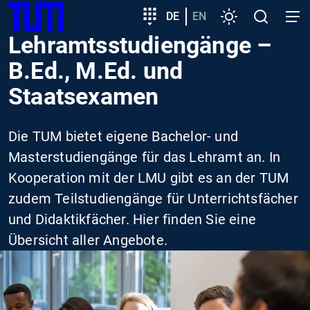
SKIP
Zeige besser passende Version dieser Seite
Zielgruppeneinstieg
DE
EN
Einstellungen
Open
Open
TUM
TO
search
navig
Lehramtsstudiengänge –
MAIN
Diese Meldung nicht mehr anzeigen
CONTENT
B.Ed., M.Ed. und
Staatsexamen
Die TUM bietet eigene Bachelor- und
Masterstudiengänge für das Lehramt an. In
Kooperation mit der LMU gibt es an der TUM
zudem Teilstudiengänge für Unterrichtsfächer
und Didaktikfächer. Hier finden Sie eine
Übersicht aller Angebote.