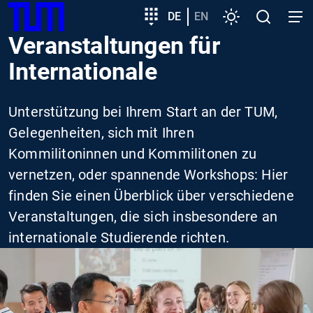
SKIP
Zeige besser passende Version dieser Seite
Zielgruppeneinstieg
DE
EN
Einstellungen
Open
Open
TUM
TO
search
navig
Veranstaltungen für
MAIN
Diese Meldung nicht mehr anzeigen
CONTENT
Internationale
Unterstützung bei Ihrem Start an der TUM,
Gelegenheiten, sich mit Ihren
Kommilitoninnen und Kommilitonen zu
vernetzen, oder spannende Workshops: Hier
finden Sie einen Überblick über verschiedene
Veranstaltungen, die sich insbesondere an
internationale Studierende richten.