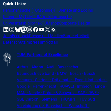
Quick-Links:
Personensuche (TUMonline)
IT Dienste und Logins
Kalender
MyTUM
TUMDesk
Raumsuche
Universitätsbibliothek
TUMshop
Corporate Design
mastodon
linkedin
instagram
threads
facebook
youtube
x
RSS
bluesky
Jobs
Feedback
Presse und Medien
Barrierefreiheit
Datenschutz
Impressum
Notfall
TUM Partners of Excellence
Airbus · Altana · Audi · Bayerischer
Bauindustrieverband · BMW · Bosch · Busch
Vacuum · Clariant · Dräxlmaier · Evonik Industries
·
Google · Herrenknecht · HUAWEI · Infineon · Linde ·
MAN · Nestlé · Rohde
&
Schwarz · SAP · RWE ·
SGL
Carbon
· Siemens · TRUMPF · TÜV Süd ·
Vereinigung der Bayerischen Wirtschaft ·