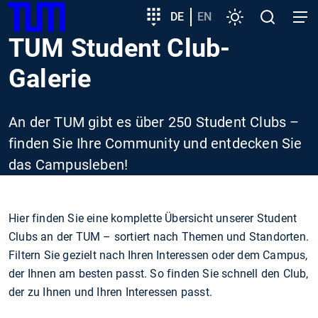
SKIP
Zeige besser passende Version dieser Seite
Zielgruppeneinstieg
DE
EN
Einstellungen
Open
Open
TUM
TO
search
navig
TUM Student Club-
MAIN
Diese Meldung nicht mehr anzeigen
CONTENT
Galerie
An der TUM gibt es über 250 Student Clubs –
finden Sie Ihre Community und entdecken Sie
das Campusleben!
Hier finden Sie eine komplette Übersicht unserer Student
Clubs an der TUM – sortiert nach Themen und Standorten.
Filtern Sie gezielt nach Ihren Interessen oder dem Campus,
der Ihnen am besten passt. So finden Sie schnell den Club,
der zu Ihnen und Ihren Interessen passt.