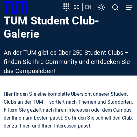
SKIP
Zeige besser passende Version dieser Seite
Zielgruppeneinstieg
DE
EN
Einstellungen
Open
Open
TUM
TO
search
navig
TUM Student Club-
MAIN
Diese Meldung nicht mehr anzeigen
CONTENT
Galerie
An der TUM gibt es über 250 Student Clubs –
finden Sie Ihre Community und entdecken Sie
das Campusleben!
Hier finden Sie eine komplette Übersicht unserer Student
Clubs an der TUM – sortiert nach Themen und Standorten.
Filtern Sie gezielt nach Ihren Interessen oder dem Campus,
der Ihnen am besten passt. So finden Sie schnell den Club,
der zu Ihnen und Ihren Interessen passt.