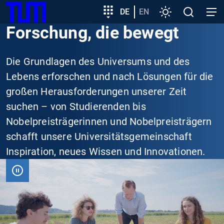
SKIP
Zeige besser passende Version dieser Seite
Zielgruppeneinstieg
DE
EN
Einstellungen
Open
Open
TUM
TO
search
navig
Forschung, die bewegt
MAIN
Diese Meldung nicht mehr anzeigen
CONTENT
Die Grundlagen des Universums und des
Lebens erforschen und nach Lösungen für die
großen Herausforderungen unserer Zeit
suchen – von Studierenden bis
Nobelpreisträgerinnen und Nobelpreisträgern
schafft unsere Universitätsgemeinschaft
Inspiration, neues Wissen und Innovationen.
VIDEO
PAUSIEREN