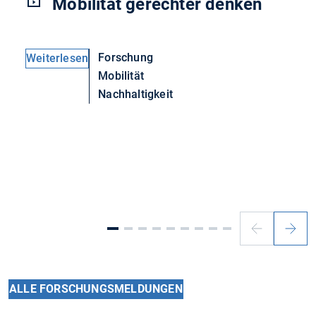
Mobilität gerechter denken
Forschung
Weiterlesen
Mobilität
Nachhaltigkeit
Vorheriger
Nächs
Slide
Slide
ALLE FORSCHUNGSMELDUNGEN