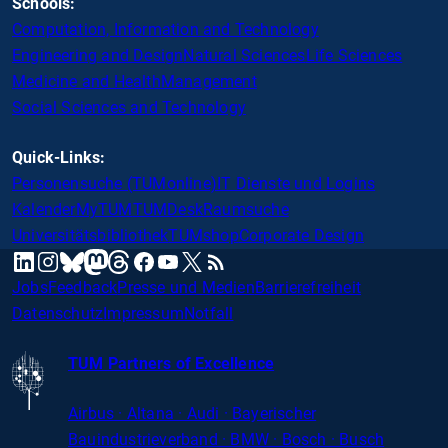
Schools:
Computation, Information and Technology
Engineering and Design
Natural Sciences
Life Sciences
Medicine and Health
Management
Social Sciences and Technology
Quick-Links:
Personensuche (TUMonline)
IT Dienste und Logins
Kalender
MyTUM
TUMDesk
Raumsuche
Universitätsbibliothek
TUMshop
Corporate Design
mastodon
linkedin
instagram
threads
facebook
youtube
x
RSS
bluesky
Jobs
Feedback
Presse und Medien
Barrierefreiheit
Datenschutz
Impressum
Notfall
TUM Partners of Excellence
Airbus · Altana · Audi · Bayerischer
Bauindustrieverband · BMW · Bosch · Busch