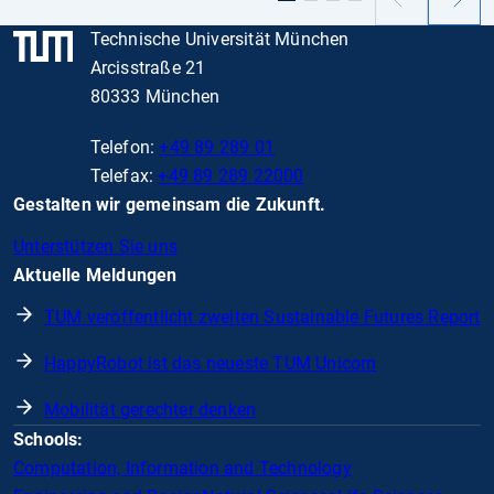
Vorheriger
Nächs
Slide
Slide
Technische Universität München
Arcisstraße 21
80333 München
Telefon:
+49 89 289 01
Telefax:
+49 89 289 22000
Gestalten wir gemeinsam die Zukunft.
Unterstützen Sie uns
Aktuelle Meldungen
TUM veröffentlicht zweiten Sustainable Futures Report
HappyRobot ist das neueste TUM Unicorn
Mobilität gerechter denken
Schools:
Computation, Information and Technology