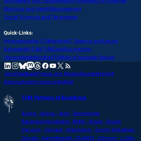
Engineering and Design
Natural Sciences
Life Sciences
Medicine and Health
Management
Social Sciences and Technology
Quick-Links:
Personensuche (TUMonline)
IT Dienste und Logins
Kalender
MyTUM
TUMDesk
Raumsuche
Universitätsbibliothek
TUMshop
Corporate Design
mastodon
linkedin
instagram
threads
facebook
youtube
x
RSS
bluesky
Jobs
Feedback
Presse und Medien
Barrierefreiheit
Datenschutz
Impressum
Notfall
TUM Partners of Excellence
Airbus · Altana · Audi · Bayerischer
Bauindustrieverband · BMW · Bosch · Busch
Vacuum · Clariant · Dräxlmaier · Evonik Industries
·
Google · Herrenknecht · HUAWEI · Infineon · Linde ·