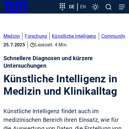
SKIP
Zeige besser passende Version dieser Seite
Zielgruppeneinstieg
DE
EN
Einstellungen
Open
Open
TUM
TO
search
navig
MAIN
Diese Meldung nicht mehr anzeigen
CONTENT
Medizin
Forschung
Künstliche Intelligenz
Community
25.7.2025
Lesezeit: 4 Min.
Schnellere Diagnosen und kürzere
Untersuchungen
Künstliche Intelligenz in
Medizin und Klinikalltag
Künstliche Intelligenz findet auch im
medizinischen Bereich ihren Einsatz, wie für
die Auswertung von Daten, die Erstellung von