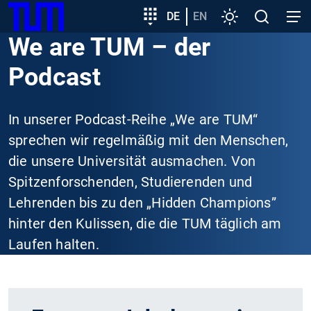
SKIP
Zeige besser passende Version dieser Seite
Zielgruppeneinstieg
DE
EN
Einstellungen
Open
Open
TUM
TO
search
navig
We are TUM – der
MAIN
Diese Meldung nicht mehr anzeigen
CONTENT
Podcast
In unserer Podcast-Reihe „We are TUM“
sprechen wir regelmäßig mit den Menschen,
die unsere Universität ausmachen. Von
Spitzenforschenden, Studierenden und
Lehrenden bis zu den „Hidden Champions”
hinter den Kulissen, die die TUM täglich am
Laufen halten.