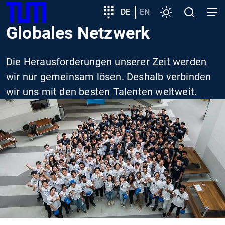
SKIP
Zeige besser passende Version dieser Seite
Zielgruppeneinstieg
DE
EN
Einstellungen
Open
Open
TUM
TO
search
navig
Globales Netzwerk
MAIN
Diese Meldung nicht mehr anzeigen
CONTENT
Die Herausforderungen unserer Zeit werden
wir nur gemeinsam lösen. Deshalb verbinden
wir uns mit den besten Talenten weltweit.