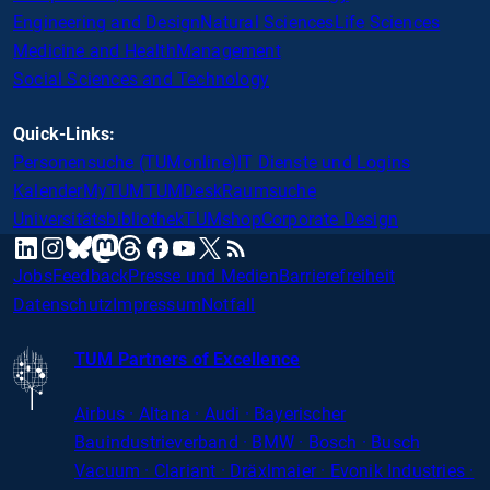
Engineering and Design
Natural Sciences
Life Sciences
Medicine and Health
Management
Social Sciences and Technology
Quick-Links:
Personensuche (TUMonline)
IT Dienste und Logins
Kalender
MyTUM
TUMDesk
Raumsuche
Universitätsbibliothek
TUMshop
Corporate Design
mastodon
linkedin
instagram
threads
facebook
youtube
x
RSS
bluesky
Jobs
Feedback
Presse und Medien
Barrierefreiheit
Datenschutz
Impressum
Notfall
TUM Partners of Excellence
Airbus · Altana · Audi · Bayerischer
Bauindustrieverband · BMW · Bosch · Busch
Vacuum · Clariant · Dräxlmaier · Evonik Industries
·