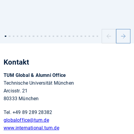
Vorheriger
Nächs
Slide
Slide
Kontakt
TUM Global & Alumni Office
Technische Universität München
Arcisstr. 21
80333 München
Tel. +49 89 289 28382
globaloffice
@tum.de
www.international.tum.de