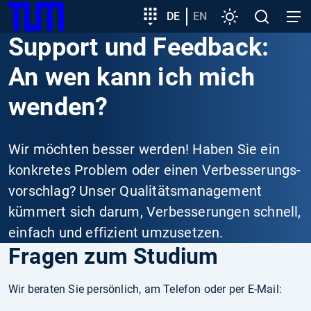
SKIP
Zeige besser passende Version dieser Seite
Zielgruppeneinstieg
DE
EN
Einstellungen
Open
Open
TUM
TO
search
navig
Support und Feedback:
MAIN
Diese Meldung nicht mehr anzeigen
CONTENT
An wen kann ich mich
wenden?
Wir möchten besser werden! Haben Sie ein
konkretes Problem oder einen Verbesserungs­
vorschlag? Unser Qualitäts­management
kümmert sich darum, Ver­besser­ungen schnell,
einfach und effizient um­zusetzen.
Fragen zum Studium
Wir beraten Sie persönlich, am Telefon oder per E-Mail: