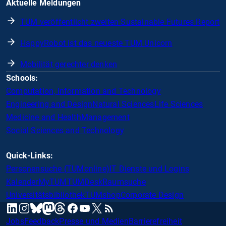
Aktuelle Meldungen
TUM veröffentlicht zweiten Sustainable Futures Report
HappyRobot ist das neueste TUM Unicorn
Mobilität gerechter denken
Schools:
Computation, Information and Technology
Engineering and Design
Natural Sciences
Life Sciences
Medicine and Health
Management
Social Sciences and Technology
Quick-Links:
Personensuche (TUMonline)
IT Dienste und Logins
Kalender
MyTUM
TUMDesk
Raumsuche
Universitätsbibliothek
TUMshop
Corporate Design
mastodon
linkedin
instagram
threads
facebook
youtube
x
RSS
bluesky
Jobs
Feedback
Presse und Medien
Barrierefreiheit