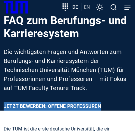
SKIP
Zeige besser passende Version dieser Seite
Zielgruppeneinstieg
DE
EN
Einstellungen
Open
Open
TUM
TO
search
navig
FAQ zum Berufungs- und
MAIN
Diese Meldung nicht mehr anzeigen
CONTENT
Karrieresystem
Die wichtigsten Fragen und Antworten zum
Berufungs- und Karrieresystem der
Technischen Universität München (TUM) für
Professorinnen und Professoren – mit Fokus
auf TUM Faculty Tenure Track.
JETZT BEWERBEN: OFFENE PROFESSUREN
Die TUM ist die erste deutsche Universität, die ein