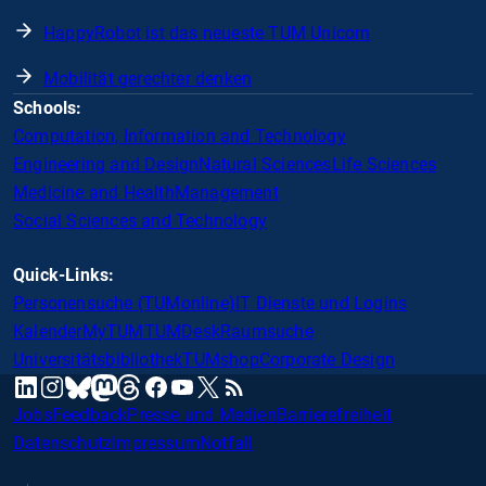
HappyRobot ist das neueste TUM Unicorn
Mobilität gerechter denken
Schools:
Computation, Information and Technology
Engineering and Design
Natural Sciences
Life Sciences
Medicine and Health
Management
Social Sciences and Technology
Quick-Links:
Personensuche (TUMonline)
IT Dienste und Logins
Kalender
MyTUM
TUMDesk
Raumsuche
Universitätsbibliothek
TUMshop
Corporate Design
mastodon
linkedin
instagram
threads
facebook
youtube
x
RSS
bluesky
Jobs
Feedback
Presse und Medien
Barrierefreiheit
Datenschutz
Impressum
Notfall