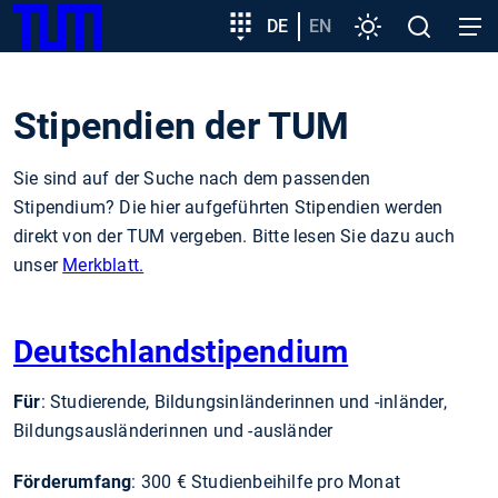
SKIP
Zeige besser passende Version dieser Seite
Zielgruppeneinstieg
DE
EN
Einstellungen
Open
Open
TUM
TO
search
navig
MAIN
Diese Meldung nicht mehr anzeigen
CONTENT
Stipendien der TUM
Sie sind auf der Suche nach dem passenden
Stipendium? Die hier aufgeführten Stipendien werden
direkt von der TUM vergeben. Bitte lesen Sie dazu auch
unser
Merkblatt.
Deutschlandstipendium
Für
: Studierende, Bildungs­inländerinnen und -inländer,
Bildungs­ausländerinnen und -ausländer
Förderumfang
: 300 € Studien­beihilfe pro Monat