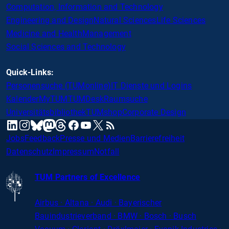
Computation, Information and Technology
Engineering and Design
Natural Sciences
Life Sciences
Medicine and Health
Management
Social Sciences and Technology
Quick-Links:
Personensuche (TUMonline)
IT Dienste und Logins
Kalender
MyTUM
TUMDesk
Raumsuche
Universitätsbibliothek
TUMshop
Corporate Design
mastodon
linkedin
instagram
threads
facebook
youtube
x
RSS
bluesky
Jobs
Feedback
Presse und Medien
Barrierefreiheit
Datenschutz
Impressum
Notfall
TUM Partners of Excellence
Airbus · Altana · Audi · Bayerischer
Bauindustrieverband · BMW · Bosch · Busch