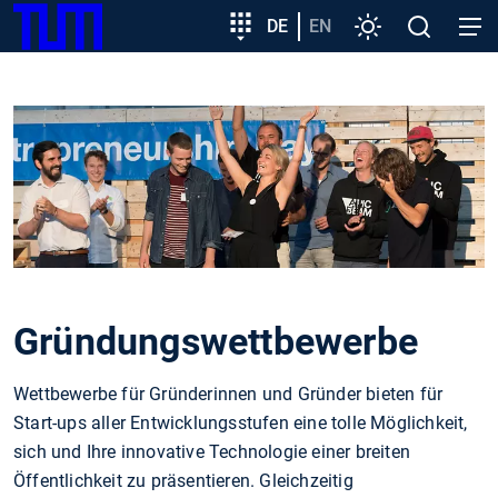
SKIP
Zeige besser passende Version dieser Seite
Zielgruppeneinstieg
DE
EN
Einstellungen
Open
Open
TUM
TO
search
navig
MAIN
Diese Meldung nicht mehr anzeigen
CONTENT
Gründungswettbewerbe
Wettbewerbe für Gründerinnen und Gründer bieten für
Start-ups aller Entwicklungsstufen eine tolle Möglichkeit,
sich und Ihre innovative Technologie einer breiten
Öffentlichkeit zu präsentieren. Gleichzeitig