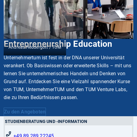
Entrepreneurship Education
Andreas Heddergott / TUM
Unternehmertum ist fest in der DNA unserer Universität
verankert. Ob Basiswissen oder erweiterte Skills – mit uns
lernen Sie unternehmerisches Handeln und Denken von
Grund auf. Entdecken Sie eine Vielzahl spannender Kurse
von TUM, UnternehmerTUM und den TUM Venture Labs,
die zu Ihren Bedürfnissen passen.
Zu den Angeboten
STUDIENBERATUNG UND -INFORMATION
+49 89 289 22245