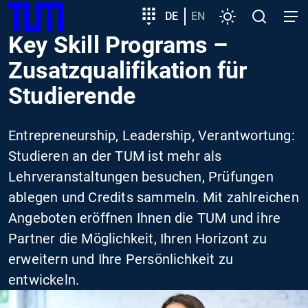
SKIP
Zeige besser passende Version dieser Seite
Zielgruppeneinstieg
DE
EN
Einstellungen
Open
Open
TUM
TO
search
navig
Key Skill Programs –
MAIN
Diese Meldung nicht mehr anzeigen
CONTENT
Zusatzqualifikation für
Studierende
Entrepreneurship, Leadership, Verantwortung:
Studieren an der TUM ist mehr als
Lehrveranstaltungen besuchen, Prüfungen
ablegen und Credits sammeln. Mit zahlreichen
Angeboten eröffnen Ihnen die TUM und ihre
Partner die Möglichkeit, Ihren Horizont zu
erweitern und Ihre Persönlichkeit zu
entwickeln.