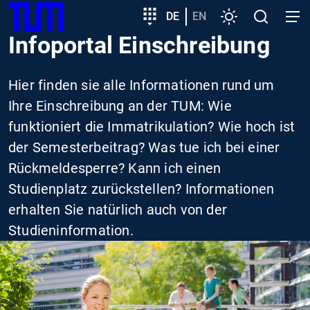
SKIP
Zeige besser passende Version dieser Seite
Zielgruppeneinstieg
DE
EN
Einstellungen
Open
Open
TUM
TO
search
navig
Infoportal Einschreibung
MAIN
Diese Meldung nicht mehr anzeigen
CONTENT
Hier finden sie alle Informationen rund um
Ihre Einschreibung an der TUM: Wie
funktioniert die Immatrikulation? Wie hoch ist
der Semesterbeitrag? Was tue ich bei einer
Rückmeldesperre? Kann ich einen
Studienplatz zurückstellen? Informationen
erhalten Sie natürlich auch von der
Studieninformation.