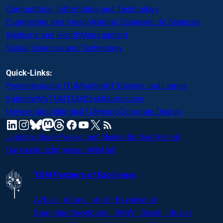
Computation, Information and Technology
Engineering and Design
Natural Sciences
Life Sciences
Medicine and Health
Management
Social Sciences and Technology
Quick-Links:
Personensuche (TUMonline)
IT Dienste und Logins
Kalender
MyTUM
TUMDesk
Raumsuche
Universitätsbibliothek
TUMshop
Corporate Design
mastodon
linkedin
instagram
threads
facebook
youtube
x
RSS
bluesky
Jobs
Feedback
Presse und Medien
Barrierefreiheit
Datenschutz
Impressum
Notfall
TUM Partners of Excellence
Airbus · Altana · Audi · Bayerischer
Bauindustrieverband · BMW · Bosch · Busch