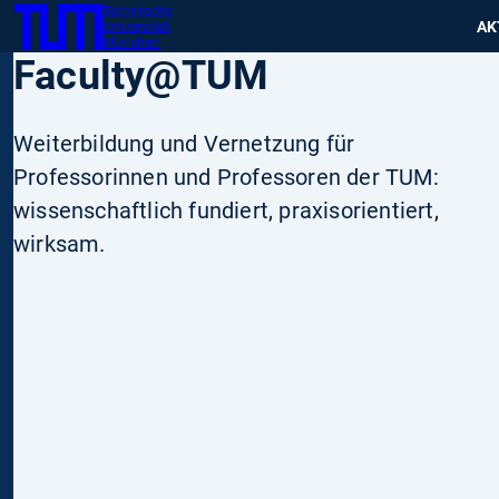
Technische
SKIP
Zeig
AK
Universität
TUM
TO
München
Faculty@TUM
MAIN
CONTENT
Weiterbildung und Vernetzung für
Professorinnen und Professoren der TUM:
wissenschaftlich fundiert, praxisorientiert,
wirksam.