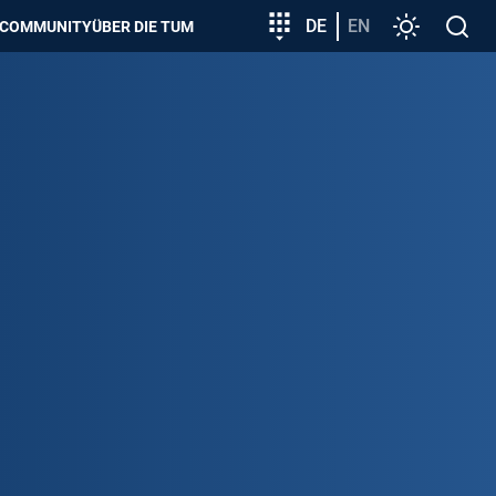
zeigen
Zielgruppeneinstieg
DE
EN
Einstellunge
Open
COMMUNITY
ÜBER DIE TUM
search