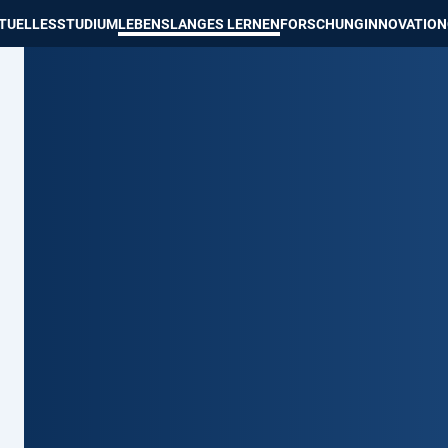
e besser passende Version dieser Seite
Diese Meldung nicht mehr an
TUELLES
STUDIUM
LEBENSLANGES LERNEN
FORSCHUNG
INNOVATION