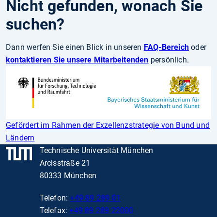
Nicht gefunden, wonach Sie
suchen?
Dann werfen Sie einen Blick in unseren
FAQ-Bereich
oder
kontaktieren Sie unsere Mitarbeitenden
persönlich.
Gefördert im Rahmen der Exzellenzstrategie von Bund und
Ländern
Technische Universität München
Arcisstraße 21
80333 München
Telefon:
+49 89 289 01
Telefax:
+49 89 289 22000