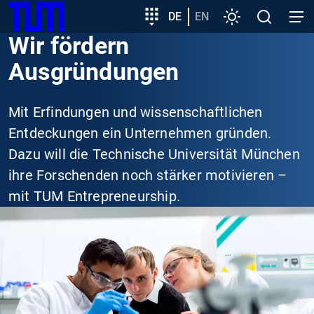
SKIP
Zeige besser passende Version dieser Seite
Zielgruppeneinstieg
DE
EN
Einstellungen
Open
Open
TUM
TO
search
navig
Wir fördern
MAIN
Diese Meldung nicht mehr anzeigen
CONTENT
Ausgründungen
Mit Erfindungen und wissenschaftlichen
Entdeckungen ein Unternehmen gründen.
Dazu will die Technische Universität München
ihre Forschenden noch stärker motivieren –
mit TUM Entrepreneurship.