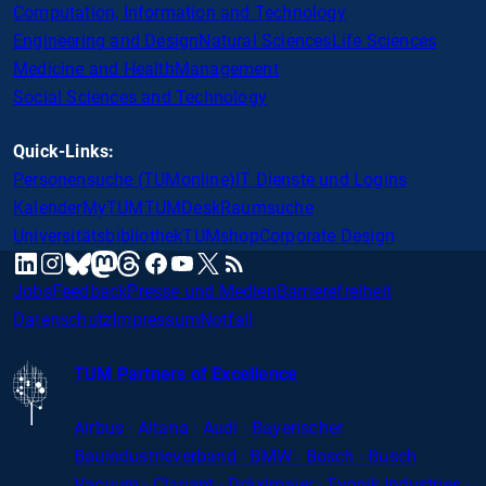
Computation, Information and Technology
Engineering and Design
Natural Sciences
Life Sciences
Medicine and Health
Management
Social Sciences and Technology
Quick-Links:
Personensuche (TUMonline)
IT Dienste und Logins
Kalender
MyTUM
TUMDesk
Raumsuche
Universitätsbibliothek
TUMshop
Corporate Design
mastodon
linkedin
instagram
threads
facebook
youtube
x
RSS
bluesky
Jobs
Feedback
Presse und Medien
Barrierefreiheit
Datenschutz
Impressum
Notfall
TUM Partners of Excellence
Airbus · Altana · Audi · Bayerischer
Bauindustrieverband · BMW · Bosch · Busch
Vacuum · Clariant · Dräxlmaier · Evonik Industries
·