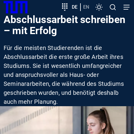
SKIP
Zeige besser passende Version dieser Seite
Zielgruppeneinstieg
DE
EN
Einstellungen
Open
Open
TUM
TO
search
navig
Abschlussarbeit schreiben
MAIN
Diese Meldung nicht mehr anzeigen
CONTENT
– mit Erfolg
Für die meisten Studierenden ist die
Abschlussarbeit die erste große Arbeit ihres
Studiums. Sie ist wesentlich umfangreicher
und an­spruchsvoller als Haus- oder
Seminararbeiten, die während des Studiums
geschrieben wurden, und benötigt deshalb
auch mehr Planung.